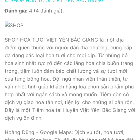
4. SHOP HOA TƯƠI VIỆT YÊN BẮC GIANG
Đánh giá:
4 (4 đánh giá).
SHOP HOA TƯƠI VIỆT YÊN BẮC GIANG là một địa
điểm quen thuộc với người dân địa phương, cung cấp
đa dạng các loại hoa tươi cho mọi dịp. Từ những bó
hoa sinh nhật rực rỡ đến các lẵng hoa chia buồn trang
trọng, tiệm luôn đảm bảo chất lượng và sự tươi mới
của từng bông hoa. Đội ngũ nhân viên thân thiện, tư
vấn nhiệt tình giúp khách hàng lựa chọn sản phẩm phù
hợp nhất với ngân sách và mong muốn. Tiệm còn có
dịch vụ giao hoa tận nơi, tiện lợi cho những ai bận rộn.
Đây là một Tiệm hoa tại Huyện Việt Yên, Bắc Giang với
dịch vụ ổn định.
Hoàng Dũng – Google Maps: Dịch vụ tốt, hoa tươi,
giao hàng đúng hẹn. Tôi đã rất hài lòng với bó hoa đặt