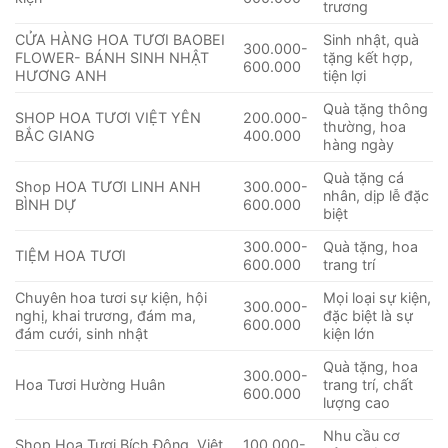
trương
CỬA HÀNG HOA TƯƠI BAOBEI
Sinh nhật, quà
300.000-
FLOWER- BÁNH SINH NHẬT
tặng kết hợp,
600.000
HƯƠNG ANH
tiện lợi
Quà tặng thông
SHOP HOA TƯƠI VIỆT YÊN
200.000-
thường, hoa
BẮC GIANG
400.000
hàng ngày
Quà tặng cá
Shop HOA TƯƠI LINH ANH
300.000-
nhân, dịp lễ đặc
BÌNH DỰ
600.000
biệt
300.000-
Quà tặng, hoa
TIỆM HOA TƯƠI
600.000
trang trí
Chuyên hoa tươi sự kiện, hội
Mọi loại sự kiện,
300.000-
nghị, khai trương, đám ma,
đặc biệt là sự
600.000
đám cưới, sinh nhật
kiện lớn
Quà tặng, hoa
300.000-
Hoa Tươi Hường Huân
trang trí, chất
600.000
lượng cao
Nhu cầu cơ
Shop Hoa Tươi Bích Động, Việt
100.000-