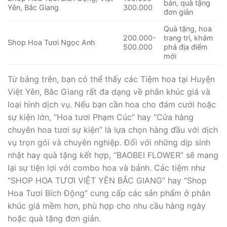
bản, quà tặng
Yên, Bắc Giang
300.000
đơn giản
Quà tặng, hoa
200.000-
trang trí, khám
Shop Hoa Tươi Ngọc Anh
500.000
phá địa điểm
mới
Từ bảng trên, bạn có thể thấy các Tiệm hoa tại Huyện
Việt Yên, Bắc Giang rất đa dạng về phân khúc giá và
loại hình dịch vụ. Nếu bạn cần hoa cho đám cưới hoặc
sự kiện lớn, “Hoa tươi Phạm Cúc” hay “Cửa hàng
chuyên hoa tươi sự kiện” là lựa chọn hàng đầu với dịch
vụ trọn gói và chuyên nghiệp. Đối với những dịp sinh
nhật hay quà tặng kết hợp, “BAOBEI FLOWER” sẽ mang
lại sự tiện lợi với combo hoa và bánh. Các tiệm như
“SHOP HOA TƯƠI VIỆT YÊN BẮC GIANG” hay “Shop
Hoa Tươi Bích Động” cung cấp các sản phẩm ở phân
khúc giá mềm hơn, phù hợp cho nhu cầu hàng ngày
hoặc quà tặng đơn giản.