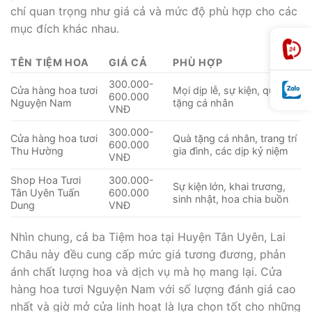
chí quan trọng như giá cả và mức độ phù hợp cho các
mục đích khác nhau.
TÊN TIỆM HOA
GIÁ CẢ
PHÙ HỢP
300.000-
Cửa hàng hoa tươi
Mọi dịp lễ, sự kiện, quà
600.000
Nguyện Nam
tặng cá nhân
VNĐ
300.000-
Cửa hàng hoa tươi
Quà tặng cá nhân, trang trí
600.000
Thu Hường
gia đình, các dịp kỷ niệm
VNĐ
Shop Hoa Tươi
300.000-
Sự kiện lớn, khai trương,
Tân Uyên Tuấn
600.000
sinh nhật, hoa chia buồn
Dung
VNĐ
Nhìn chung, cả ba Tiệm hoa tại Huyện Tân Uyên, Lai
Châu này đều cung cấp mức giá tương đương, phản
ánh chất lượng hoa và dịch vụ mà họ mang lại. Cửa
hàng hoa tươi Nguyện Nam với số lượng đánh giá cao
nhất và giờ mở cửa linh hoạt là lựa chọn tốt cho những