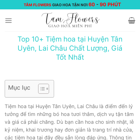
Chuyển
60
-
90 PHÚT
TÂM FLOWERS
GIAO HOA TẬN NƠI
đến
nội
dung
Top 10+ Tiệm hoa tại Huyện Tân
Uyên, Lai Châu Chất Lượng, Giá
Tốt Nhất
Mục lục
Tiệm hoa tại Huyện Tân Uyên, Lai Châu là điểm đến lý
tưởng để tìm những bó hoa tươi thắm, dịch vụ tận tâm
và giá cả phải chăng. Dù bạn cần hoa cho sinh nhật, lễ
kỷ niệm, khai trương hay đơn giản là trang trí nhà cửa,
các tiệm hoa tại đây đều sẵn lòng đáp ứng. Thông tin