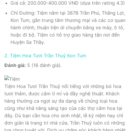
Giá cả: 200.000-400.000 VNĐ (dựa trên rating 4.3)
Chỉ Đường: Tiệm nằm tại 387B Trần Phú, Thắng Lợi,
Kon Tum, gần trung tâm thương mại và các cơ quan
hành chính, thuận tiện di chuyển bằng xe máy, ô tô,
hoặc đi bộ. Tiệm có hỗ trợ giao hàng tận nơi đến
Huyện Sa Thầy.
2. Tiệm Hoa Tươi Trần Thuỷ Kon Tum
Đánh giá:
5 (16 đánh giá).
Tiệm Hoa Tươi Trần Thuỷ nổi tiếng với những bó hoa
tươi thắm, được cắm tỉ mỉ và đầy nghệ thuật. Khách
hàng thường ca ngợi sự đa dạng về chủng loại hoa
cũng như khả năng sáng tạo của các thợ cắm hoa tại
đây. Dù bạn cần hoa cho sinh nhật, lễ kỷ niệm hay chỉ
đơn giản là trang trí nhà cửa, Trần Thuỷ luôn có những
lựa chọn tuyệt vời. Dịch vụ chăm sóc khách hàng nhiệt