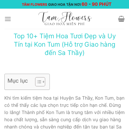
Chuyển
60
-
90 PHÚT
TÂM FLOWERS
GIAO HOA TẬN NƠI
đến
nội
dung
Top 10+ Tiệm Hoa Tươi Đẹp và Uy
Tín tại Kon Tum (Hỗ trợ Giao hàng
đến Sa Thầy)
Mục lục
Khi tìm kiếm tiệm hoa tại Huyện Sa Thầy, Kon Tum, bạn
có thể thấy các lựa chọn trực tiếp còn hạn chế. Đừng
lo lắng! Thành phố Kon Tum là trung tâm với nhiều tiệm
hoa chất lượng, sẵn sàng cung cấp dịch vụ giao hàng
nhanh chóng và chuyên nghiệp đến tận tay bạn tại Sa