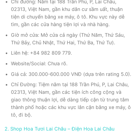
Chỉ đường: Nằm tại 188 Trần Phú, P, Lai Châu,
02313, Việt Nam, gần khu dân cư sầm uất, thuận
tiện di chuyển bằng xe máy, ô tô. Khu vực này dễ
tìm, gần các cửa hàng tiện lợi và nhà hàng.
Giờ mở cửa: Mở cửa cả ngày (Thứ Năm, Thứ Sáu,
Thứ Bảy, Chủ Nhật, Thứ Hai, Thứ Ba, Thứ Tư).
Liên hệ: +84 982 809 779.
Website/Social: Chưa rõ.
Giá cả: 300.000-600.000 VNĐ (dựa trên rating 5.0).
Chỉ Đường: Tiệm nằm tại 188 Trần Phú, P, Lai Châu,
02313, Việt Nam, gần các tiện ích công cộng và
giao thông thuận lợi, dễ dàng tiếp cận từ trung tâm
thành phố hoặc các khu vực lân cận bằng xe máy, ô
tô, đi bộ.
2. Shop Hoa Tươi Lai Châu – Điện Hoa Lai Châu