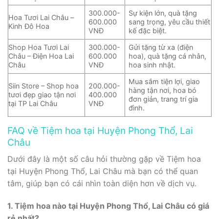
300.000-
Sự kiện lớn, quà tặng
Hoa Tươi Lai Châu –
600.000
sang trọng, yêu cầu thiết
Kinh Đô Hoa
VNĐ
kế đặc biệt.
Shop Hoa Tươi Lai
300.000-
Gửi tặng từ xa (điện
Châu – Điện Hoa Lai
600.000
hoa), quà tặng cá nhân,
Châu
VNĐ
hoa sinh nhật.
Mua sắm tiện lợi, giao
Siin Store – Shop hoa
200.000-
hàng tận nơi, hoa bó
tươi đẹp giao tận nơi
400.000
đơn giản, trang trí gia
tại TP Lai Châu
VNĐ
đình.
FAQ về Tiệm hoa tại Huyện Phong Thổ, Lai
Châu
Dưới đây là một số câu hỏi thường gặp về Tiệm hoa
tại Huyện Phong Thổ, Lai Châu mà bạn có thể quan
tâm, giúp bạn có cái nhìn toàn diện hơn về dịch vụ.
1. Tiệm hoa nào tại Huyện Phong Thổ, Lai Châu có giá
rẻ nhất?