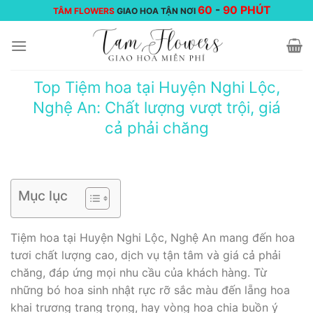
Chuyển
60
-
90 PHÚT
TÂM FLOWERS
GIAO HOA TẬN NƠI
đến
nội
dung
Top Tiệm hoa tại Huyện Nghi Lộc,
Nghệ An: Chất lượng vượt trội, giá
cả phải chăng
Mục lục
Tiệm hoa tại Huyện Nghi Lộc, Nghệ An mang đến hoa
tươi chất lượng cao, dịch vụ tận tâm và giá cả phải
chăng, đáp ứng mọi nhu cầu của khách hàng. Từ
những bó hoa sinh nhật rực rỡ sắc màu đến lẵng hoa
khai trương trang trọng, hay vòng hoa chia buồn ý