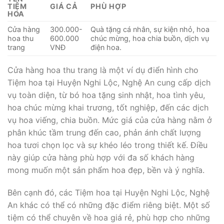
TIỆM
GIÁ CẢ
PHÙ HỢP
HOA
Cửa hàng
300.000-
Quà tặng cá nhân, sự kiện nhỏ, hoa
hoa thu
600.000
chúc mừng, hoa chia buồn, dịch vụ
trang
VNĐ
điện hoa.
Cửa hàng hoa thu trang là một ví dụ điển hình cho
Tiệm hoa tại Huyện Nghi Lộc, Nghệ An cung cấp dịch
vụ toàn diện, từ bó hoa tặng sinh nhật, hoa tình yêu,
hoa chúc mừng khai trương, tốt nghiệp, đến các dịch
vụ hoa viếng, chia buồn. Mức giá của cửa hàng nằm ở
phân khúc tầm trung đến cao, phản ánh chất lượng
hoa tươi chọn lọc và sự khéo léo trong thiết kế. Điều
này giúp cửa hàng phù hợp với đa số khách hàng
mong muốn một sản phẩm hoa đẹp, bền và ý nghĩa.
Bên cạnh đó, các Tiệm hoa tại Huyện Nghi Lộc, Nghệ
An khác có thể có những đặc điểm riêng biệt. Một số
tiệm có thể chuyên về hoa giá rẻ, phù hợp cho những