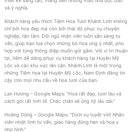
thiết kế sáng tạo, mang đến những mẫu hoa độc đáo
và ý nghĩa.
Khách hàng yêu thích Tiệm Hoa Tươi Khánh Linh không
chỉ bởi hoa đẹp mà còn bởi thái độ phục vụ chuyên
nghiệp, tận tâm. Đội ngũ nhân viên luôn sẵn sàng tư
vấn, giúp bạn lựa chọn những bó hoa ưng ý nhất, phù
hợp với từng thông điệp muốn gửi gắm. Với vị trí thuận
lợi, tiệm dễ dàng phục vụ khách hàng tại Huyện Mỹ
Lộc và các khu vực lân cận. Khánh Linh là một trong
những Tiệm hoa tại Huyện Mỹ Lộc, Nam Định đáng tin
cậy cho mọi nhu cầu về hoa tươi của bạn.
Lan Hương – Google Maps: “Hoa rất đẹp, tươi lâu và
cách gói rất tinh tế. Chắc chắn sẽ ủng hộ lâu dài.”
Hoàng Dũng – Google Maps: “Dịch vụ tuyệt vời! Nhân
viên nhiệt tình tư vấn, giao hàng đúng hẹn và hoa y
như hình.”