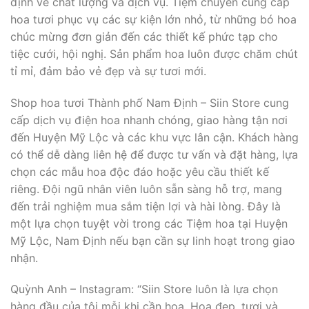
định về chất lượng và dịch vụ. Tiệm chuyên cung cấp
hoa tươi phục vụ các sự kiện lớn nhỏ, từ những bó hoa
chúc mừng đơn giản đến các thiết kế phức tạp cho
tiệc cưới, hội nghị. Sản phẩm hoa luôn được chăm chút
tỉ mỉ, đảm bảo vẻ đẹp và sự tươi mới.
Shop hoa tươi Thành phố Nam Định – Siin Store cung
cấp dịch vụ điện hoa nhanh chóng, giao hàng tận nơi
đến Huyện Mỹ Lộc và các khu vực lân cận. Khách hàng
có thể dễ dàng liên hệ để được tư vấn và đặt hàng, lựa
chọn các mẫu hoa độc đáo hoặc yêu cầu thiết kế
riêng. Đội ngũ nhân viên luôn sẵn sàng hỗ trợ, mang
đến trải nghiệm mua sắm tiện lợi và hài lòng. Đây là
một lựa chọn tuyệt vời trong các Tiệm hoa tại Huyện
Mỹ Lộc, Nam Định nếu bạn cần sự linh hoạt trong giao
nhận.
Quỳnh Anh – Instagram: “Siin Store luôn là lựa chọn
hàng đầu của tôi mỗi khi cần hoa. Hoa đẹp, tươi và