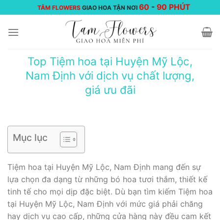
Chuyển
60
-
90 PHÚT
TÂM FLOWERS
GIAO HOA TẬN NƠI
đến
nội
dung
Top Tiệm hoa tại Huyện Mỹ Lộc,
Nam Định với dịch vụ chất lượng,
giá ưu đãi
Mục lục
Tiệm hoa tại Huyện Mỹ Lộc, Nam Định mang đến sự
lựa chọn đa dạng từ những bó hoa tươi thắm, thiết kế
tinh tế cho mọi dịp đặc biệt. Dù bạn tìm kiếm Tiệm hoa
tại Huyện Mỹ Lộc, Nam Định với mức giá phải chăng
hay dịch vụ cao cấp, những cửa hàng này đều cam kết