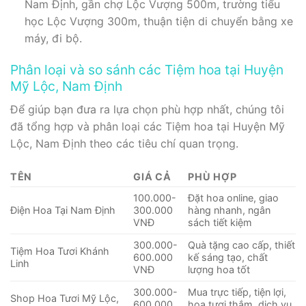
Nam Định, gần chợ Lộc Vượng 500m, trường tiểu
học Lộc Vượng 300m, thuận tiện di chuyển bằng xe
máy, đi bộ.
Phân loại và so sánh các Tiệm hoa tại Huyện
Mỹ Lộc, Nam Định
Để giúp bạn đưa ra lựa chọn phù hợp nhất, chúng tôi
đã tổng hợp và phân loại các Tiệm hoa tại Huyện Mỹ
Lộc, Nam Định theo các tiêu chí quan trọng.
TÊN
GIÁ CẢ
PHÙ HỢP
100.000-
Đặt hoa online, giao
Điện Hoa Tại Nam Định
300.000
hàng nhanh, ngân
VNĐ
sách tiết kiệm
300.000-
Quà tặng cao cấp, thiết
Tiệm Hoa Tươi Khánh
600.000
kế sáng tạo, chất
Linh
VNĐ
lượng hoa tốt
300.000-
Mua trực tiếp, tiện lợi,
Shop Hoa Tươi Mỹ Lộc,
600.000
hoa tươi thắm, dịch vụ