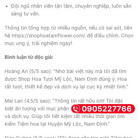
Đội ngũ nhân viên tận tâm, chuyên nghiệp, luôn sẵn
sàng tư vấn.
Thông tin tổng hợp từ nhiều nguồn, nếu có sai sót, liên
hệ https://shophoatamflower.com/ để điều chỉnh. Chọn
mục ưng ý, trải nghiệm ngay!
Bình luận từ độc giả:
Hoàng An (5/5 sao): “Nhờ bài viết này mà tôi đã tìm
được Shop Hoa Tươi Mỹ Lộc, Nam Định đúng ý. Hoa
rất tươi, thiết kế đẹp và dịch vụ lại cực kỳ nhiệt tình.”
Mai Lan (4.5/5 sao): “Thông tin rất hữu ích! Tôi đặc
0905227766
biệt ấn tượng với mục phân loại tiệm hoa theo giá cả
và dịch vụ. Giúp tôi tiết kiệm rất nhiều thời gian tìm
kiếm Tiệm hoa tại Huyện Mỹ Lộc, Nam Định.”
Đức Cường (5/5 sao): “Tôi đang cần tìm một Tiệm hoa