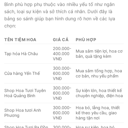
Bình phù hợp phụ thuộc vào nhiều yếu tố như ngân
sách, loại sự kiện và sở thích cá nhân. Dưới đây là
bảng so sánh giúp bạn hình dung rõ hơn về các lựa
chọn:
TÊN TIỆM HOA
GIÁ CẢ
PHÙ HỢP
200.000-
Mua sắm tiện lợi, hoa cơ
Tạp hóa Hà Châu
400.000
bản, quà tặng kèm
VNĐ
300.000-
Mua sắm tổng hợp, hoa
Cửa hàng Yến Thế
600.000
cơ bản, nhu yếu phẩm
VNĐ
300.000-
Shop Hoa Tươi Tuyên
Sự kiện lớn, hoa thiết kế
600.000
Hoá Quảng Bình
chuyên nghiệp, điện hoa
VNĐ
300.000-
Hoa bó, lẵng hoa, thiết
Shop Hoa tươi Anh
600.000
kế theo yêu cầu, giao
Phương
VNĐ
hàng tận nơi
Shop Hoa Tươi Ba Đồn
300.000-
Hoa sự kiện, hoa bó