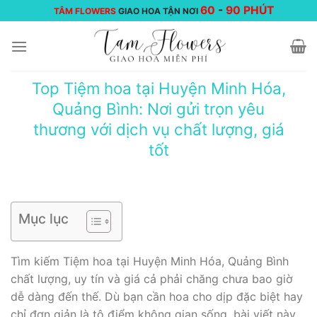
Chuyển
60
-
90 PHÚT
TÂM FLOWERS
GIAO HOA TẬN NƠI
đến
nội
dung
Top Tiệm hoa tại Huyện Minh Hóa,
Quảng Bình: Nơi gửi trọn yêu
thương với dịch vụ chất lượng, giá
tốt
Mục lục
Tìm kiếm Tiệm hoa tại Huyện Minh Hóa, Quảng Bình
chất lượng, uy tín và giá cả phải chăng chưa bao giờ
dễ dàng đến thế. Dù bạn cần hoa cho dịp đặc biệt hay
chỉ đơn giản là tô điểm không gian sống, bài viết này