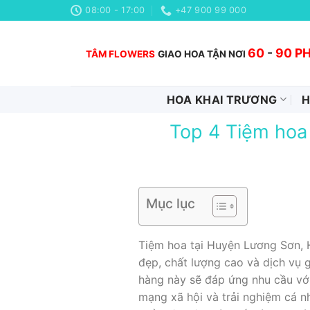
Chuyển
08:00 - 17:00
+47 900 99 000
đến
nội
60
-
90 P
TÂM FLOWERS
GIAO HOA TẬN NƠI
dung
HOA KHAI TRƯƠNG
H
Top 4 Tiệm hoa
Mục lục
Tiệm hoa tại Huyện Lương Sơn, 
đẹp, chất lượng cao và dịch vụ g
hàng này sẽ đáp ứng nhu cầu với
mạng xã hội và trải nghiệm cá n