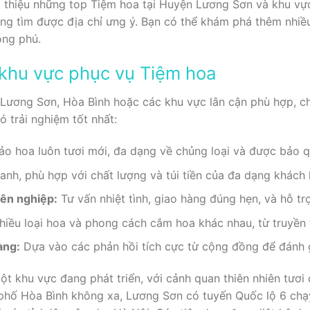
iới thiệu những top Tiệm hoa tại Huyện Lương Sơn và khu vự
g tìm được địa chỉ ưng ý. Bạn có thể khám phá thêm nhiều
ong phú.
à khu vực phục vụ Tiệm hoa
Lương Sơn, Hòa Bình hoặc các khu vực lân cận phù hợp, chú
 trải nghiệm tốt nhất:
o hoa luôn tươi mới, đa dạng về chủng loại và được bảo 
anh, phù hợp với chất lượng và túi tiền của đa dạng khách
ên nghiệp:
Tư vấn nhiệt tình, giao hàng đúng hẹn, và hỗ t
iều loại hoa và phong cách cắm hoa khác nhau, từ truyền 
àng:
Dựa vào các phản hồi tích cực từ cộng đồng để đánh g
 khu vực đang phát triển, với cảnh quan thiên nhiên tươi 
phố Hòa Bình không xa, Lương Sơn có tuyến Quốc lộ 6 chạy 