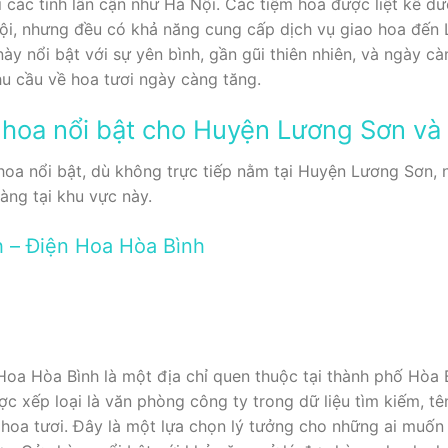
ới các tỉnh lân cận như Hà Nội. Các tiệm hoa được liệt kê 
ội, nhưng đều có khả năng cung cấp dịch vụ giao hoa đến
y nổi bật với sự yên bình, gần gũi thiên nhiên, và ngày cà
u cầu về hoa tươi ngày càng tăng.
hoa nổi bật cho Huyện Lương Sơn và 
hoa nổi bật, dù không trực tiếp nằm tại Huyện Lương Sơn,
àng tại khu vực này.
h – Điện Hoa Hòa Bình
oa Hòa Bình là một địa chỉ quen thuộc tại thành phố Hòa 
c xếp loại là văn phòng công ty trong dữ liệu tìm kiếm, t
 hoa tươi. Đây là một lựa chọn lý tưởng cho những ai muố