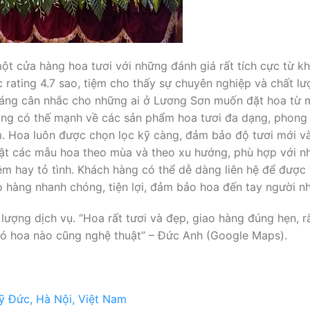
cửa hàng hoa tươi với những đánh giá rất tích cực từ khá
 rating 4.7 sao, tiệm cho thấy sự chuyên nghiệp và chất 
đáng cân nhắc cho những ai ở Lương Sơn muốn đặt hoa từ mộ
hàng có thế mạnh về các sản phẩm hoa tươi đa dạng, phong
m. Hoa luôn được chọn lọc kỹ càng, đảm bảo độ tươi mới 
 các mẫu hoa theo mùa và theo xu hướng, phù hợp với nhi
iệm hay tỏ tình. Khách hàng có thể dễ dàng liên hệ để được 
 hàng nhanh chóng, tiện lợi, đảm bảo hoa đến tay người nhậ
 lượng dịch vụ. “Hoa rất tươi và đẹp, giao hàng đúng hẹn, 
 bó hoa nào cũng nghệ thuật” – Đức Anh (Google Maps).
 Đức, Hà Nội, Việt Nam