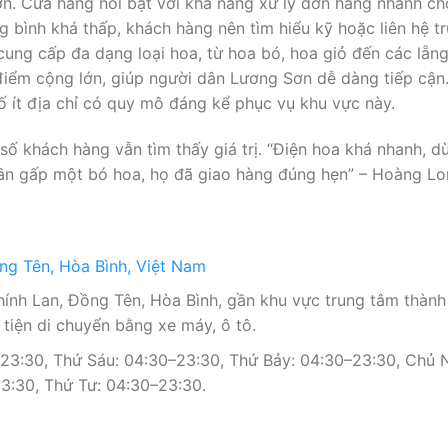
. Cửa hàng nổi bật với khả năng xử lý đơn hàng nhanh ch
ng bình khá thấp, khách hàng nên tìm hiểu kỹ hoặc liên hệ t
ung cấp đa dạng loại hoa, từ hoa bó, hoa giỏ đến các lẵng 
 điểm cộng lớn, giúp người dân Lương Sơn dễ dàng tiếp cận
ố ít địa chỉ có quy mô đáng kể phục vụ khu vực này.
số khách hàng vẫn tìm thấy giá trị. “Điện hoa khá nhanh, 
cần gấp một bó hoa, họ đã giao hàng đúng hẹn” – Hoàng L
ng Tên, Hòa Bình, Việt Nam
ính Lan, Đồng Tên, Hòa Bình, gần khu vực trung tâm thàn
 tiện di chuyển bằng xe máy, ô tô.
3:30, Thứ Sáu: 04:30–23:30, Thứ Bảy: 04:30–23:30, Chủ N
3:30, Thứ Tư: 04:30–23:30.