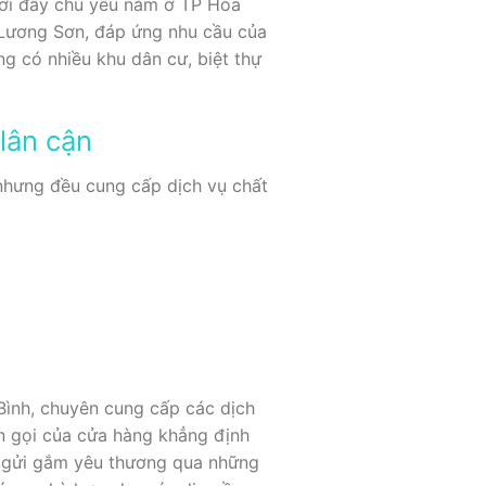
dưới đây chủ yếu nằm ở TP Hòa
 Lương Sơn, đáp ứng nhu cầu của
ng có nhiều khu dân cư, biệt thự
lân cận
 nhưng đều cung cấp dịch vụ chất
Bình, chuyên cung cấp các dịch
ên gọi của cửa hàng khẳng định
n gửi gắm yêu thương qua những