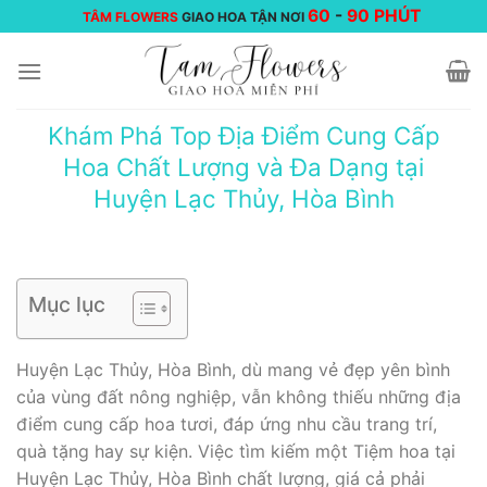
Chuyển
60
-
90 PHÚT
TÂM FLOWERS
GIAO HOA TẬN NƠI
đến
nội
dung
Khám Phá Top Địa Điểm Cung Cấp
Hoa Chất Lượng và Đa Dạng tại
Huyện Lạc Thủy, Hòa Bình
Mục lục
Huyện Lạc Thủy, Hòa Bình, dù mang vẻ đẹp yên bình
của vùng đất nông nghiệp, vẫn không thiếu những địa
điểm cung cấp hoa tươi, đáp ứng nhu cầu trang trí,
quà tặng hay sự kiện. Việc tìm kiếm một Tiệm hoa tại
Huyện Lạc Thủy, Hòa Bình chất lượng, giá cả phải