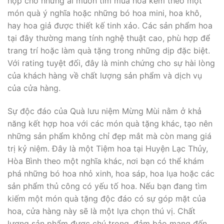
hợp cho những ai muốn tìm mua hoa kèm theo một
món quà ý nghĩa hoặc những bó hoa mini, hoa khô,
hay hoa giả được thiết kế tinh xảo. Các sản phẩm hoa
tại đây thường mang tính nghệ thuật cao, phù hợp để
trang trí hoặc làm quà tặng trong những dịp đặc biệt.
Với rating tuyệt đối, đây là minh chứng cho sự hài lòng
của khách hàng về chất lượng sản phẩm và dịch vụ
của cửa hàng.
Sự độc đáo của Quà lưu niệm Mừng Mùi nằm ở khả
năng kết hợp hoa với các món quà tặng khác, tạo nên
những sản phẩm không chỉ đẹp mắt mà còn mang giá
trị kỷ niệm. Đây là một Tiệm hoa tại Huyện Lạc Thủy,
Hòa Bình theo một nghĩa khác, nơi bạn có thể khám
phá những bó hoa nhỏ xinh, hoa sáp, hoa lụa hoặc các
sản phẩm thủ công có yếu tố hoa. Nếu bạn đang tìm
kiếm một món quà tặng độc đáo có sự góp mặt của
hoa, cửa hàng này sẽ là một lựa chọn thú vị. Chất
lượng sản phẩm được chú trọng, đảm bảo mang đến