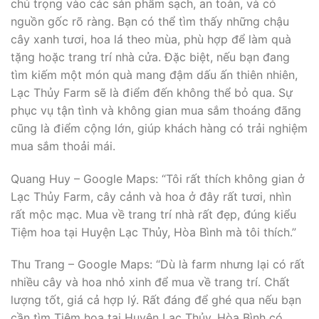
chú trọng vào các sản phẩm sạch, an toàn, và có
nguồn gốc rõ ràng. Bạn có thể tìm thấy những chậu
cây xanh tươi, hoa lá theo mùa, phù hợp để làm quà
tặng hoặc trang trí nhà cửa. Đặc biệt, nếu bạn đang
tìm kiếm một món quà mang đậm dấu ấn thiên nhiên,
Lạc Thủy Farm sẽ là điểm đến không thể bỏ qua. Sự
phục vụ tận tình và không gian mua sắm thoáng đãng
cũng là điểm cộng lớn, giúp khách hàng có trải nghiệm
mua sắm thoải mái.
Quang Huy – Google Maps: “Tôi rất thích không gian ở
Lạc Thủy Farm, cây cảnh và hoa ở đây rất tươi, nhìn
rất mộc mạc. Mua về trang trí nhà rất đẹp, đúng kiểu
Tiệm hoa tại Huyện Lạc Thủy, Hòa Bình mà tôi thích.”
Thu Trang – Google Maps: “Dù là farm nhưng lại có rất
nhiều cây và hoa nhỏ xinh để mua về trang trí. Chất
lượng tốt, giá cả hợp lý. Rất đáng để ghé qua nếu bạn
cần tìm Tiệm hoa tại Huyện Lạc Thủy, Hòa Bình có