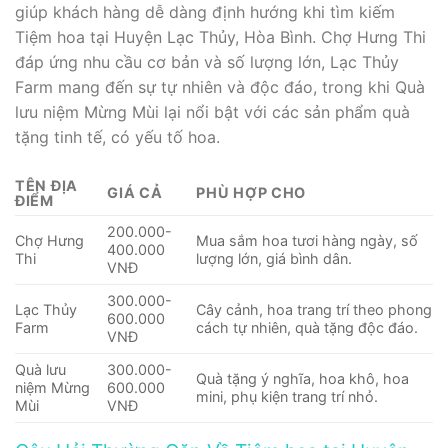
giúp khách hàng dễ dàng định hướng khi tìm kiếm
Tiệm hoa tại Huyện Lạc Thủy, Hòa Bình. Chợ Hưng Thi
đáp ứng nhu cầu cơ bản và số lượng lớn, Lạc Thủy
Farm mang đến sự tự nhiên và độc đáo, trong khi Quà
lưu niệm Mừng Mùi lại nổi bật với các sản phẩm quà
tặng tinh tế, có yếu tố hoa.
TÊN ĐỊA
GIÁ CẢ
PHÙ HỢP CHO
ĐIỂM
200.000-
Chợ Hưng
Mua sắm hoa tươi hàng ngày, số
400.000
Thi
lượng lớn, giá bình dân.
VNĐ
300.000-
Lạc Thủy
Cây cảnh, hoa trang trí theo phong
600.000
Farm
cách tự nhiên, quà tặng độc đáo.
VNĐ
Quà lưu
300.000-
Quà tặng ý nghĩa, hoa khô, hoa
niệm Mừng
600.000
mini, phụ kiện trang trí nhỏ.
Mùi
VNĐ