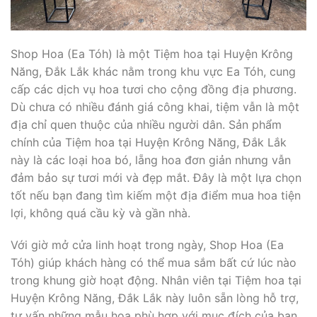
Shop Hoa (Ea Tóh) là một Tiệm hoa tại Huyện Krông
Năng, Đắk Lắk khác nằm trong khu vực Ea Tóh, cung
cấp các dịch vụ hoa tươi cho cộng đồng địa phương.
Dù chưa có nhiều đánh giá công khai, tiệm vẫn là một
địa chỉ quen thuộc của nhiều người dân. Sản phẩm
chính của Tiệm hoa tại Huyện Krông Năng, Đắk Lắk
này là các loại hoa bó, lẵng hoa đơn giản nhưng vẫn
đảm bảo sự tươi mới và đẹp mắt. Đây là một lựa chọn
tốt nếu bạn đang tìm kiếm một địa điểm mua hoa tiện
lợi, không quá cầu kỳ và gần nhà.
Với giờ mở cửa linh hoạt trong ngày, Shop Hoa (Ea
Tóh) giúp khách hàng có thể mua sắm bất cứ lúc nào
trong khung giờ hoạt động. Nhân viên tại Tiệm hoa tại
Huyện Krông Năng, Đắk Lắk này luôn sẵn lòng hỗ trợ,
tư vấn những mẫu hoa phù hợp với mục đích của bạn.