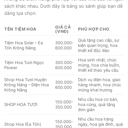
sách khác nhau. Dưới đây là bảng so sánh giúp bạn dễ
dàng lựa chọn:
GIÁ CẢ
TÊN TIỆM HOA
PHÙ HỢP CHO
(VNĐ)
Quà tặng cao cấp, sự
Tiệm Hoa Solar – Ea
300.000-
kiện quan trọng, hoa
Tóh Krông Năng
600.000
thiết kế độc đáo
Hoa sinh nhật, chúc
Tiệm Hoa Tươi Ngọc
300.000-
mừng, hoa chia buồn,
Flower
600.000
thiết kế theo yêu cầu
Shop Hoa Tươi Huyện
Dịch vụ điện hoa, giao
300.000-
Krông Năng – Điện Hoa
hàng nhanh, hoa chúc
600.000
Krông Năng
mừng khai trương
Nhu cầu hoa cơ bản,
150.000-
SHOP HOA TƯƠI
hoa cúng, quà tặng
350.000
đơn giản
Nhu cầu hoa hàng
150.000-
Shop Hoa (Ea Tóh)
ngày, hoa gia đình, quà
350.000