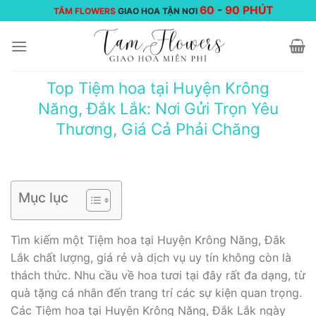
Chuyển
60
-
90 PHÚT
TÂM FLOWERS
GIAO HOA TẬN NƠI
đến
nội
dung
Top Tiệm hoa tại Huyện Krông
Năng, Đắk Lắk: Nơi Gửi Trọn Yêu
Thương, Giá Cả Phải Chăng
Mục lục
Tìm kiếm một Tiệm hoa tại Huyện Krông Năng, Đắk
Lắk chất lượng, giá rẻ và dịch vụ uy tín không còn là
thách thức. Nhu cầu về hoa tươi tại đây rất đa dạng, từ
quà tặng cá nhân đến trang trí các sự kiện quan trọng.
Các Tiệm hoa tại Huyện Krông Năng, Đắk Lắk ngày