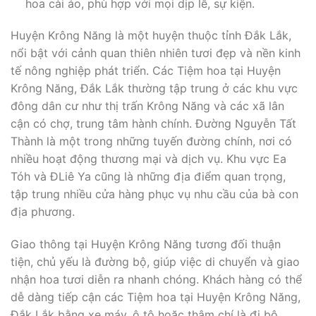
hoa cài áo, phù hợp với mọi dịp lễ, sự kiện.
Huyện Krông Năng là một huyện thuộc tỉnh Đắk Lắk,
nổi bật với cảnh quan thiên nhiên tươi đẹp và nền kinh
tế nông nghiệp phát triển. Các Tiệm hoa tại Huyện
Krông Năng, Đắk Lắk thường tập trung ở các khu vực
đông dân cư như thị trấn Krông Năng và các xã lân
cận có chợ, trung tâm hành chính. Đường Nguyễn Tất
Thành là một trong những tuyến đường chính, nơi có
nhiều hoạt động thương mại và dịch vụ. Khu vực Ea
Tóh và ĐLiê Ya cũng là những địa điểm quan trọng,
tập trung nhiều cửa hàng phục vụ nhu cầu của bà con
địa phương.
Giao thông tại Huyện Krông Năng tương đối thuận
tiện, chủ yếu là đường bộ, giúp việc di chuyển và giao
nhận hoa tươi diễn ra nhanh chóng. Khách hàng có thể
dễ dàng tiếp cận các Tiệm hoa tại Huyện Krông Năng,
Đắk Lắk bằng xe máy, ô tô hoặc thậm chí là đi bộ