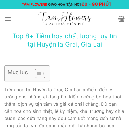
Chuyển
60
-
90 PHÚT
TÂM FLOWERS
GIAO HOA TẬN NƠI
đến
nội
dung
Top 8+ Tiệm hoa chất lượng, uy tín
tại Huyện Ia Grai, Gia Lai
Mục lục
Tiệm hoa tại Huyện Ia Grai, Gia Lai là điểm đến lý
tưởng cho những ai đang tìm kiếm những bó hoa tươi
thắm, dịch vụ tận tâm và giá cả phải chăng. Dù bạn
cần hoa cho sinh nhật, lễ kỷ niệm, khai trương hay chia
buồn, các cửa hàng này đều cam kết mang đến sự hài
lòng tối đa. Với đa dạng mẫu mã, từ những bó hoa