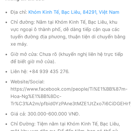
Địa chỉ:
Khóm Kinh Tế, Bạc Liêu, 84291, Việt Nam
Chỉ đường: Nằm tại Khóm Kinh Tế, Bạc Liêu, khu
vực ngoại ô thành phố, dễ dàng tiếp cận qua các
tuyến đường địa phương, thuận tiện di chuyển bằng
xe máy.
Giờ mở cửa: Chưa rõ (khuyến nghị liên hệ trực tiếp
để biết giờ mở cửa).
Liên hệ: +84 939 435 276.
Website/Social:
https://www.facebook.com/people/Ti%E1%BB%87m-
Hoa-Ng%E1%BB%8Dc-
Tr%C3%A2m/pfbid0YzPAne3tMZE1JtZxo7i6CiDGEHrf
Giá cả: 300.000-600.000 VNĐ.
Chỉ Đường: Tiệm nằm tại Khóm Kinh Tế, Bạc Liêu,