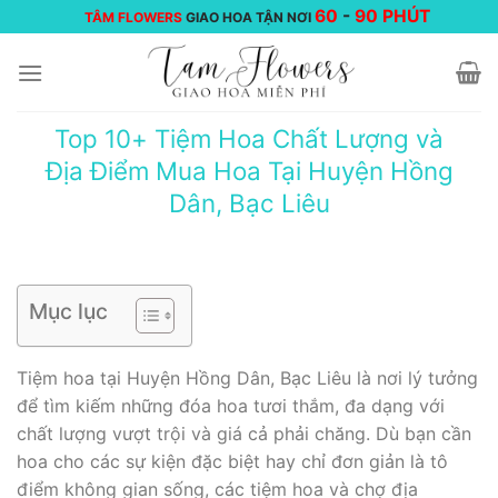
Chuyển
60
-
90 PHÚT
TÂM FLOWERS
GIAO HOA TẬN NƠI
đến
nội
dung
Top 10+ Tiệm Hoa Chất Lượng và
Địa Điểm Mua Hoa Tại Huyện Hồng
Dân, Bạc Liêu
Mục lục
Tiệm hoa tại Huyện Hồng Dân, Bạc Liêu là nơi lý tưởng
để tìm kiếm những đóa hoa tươi thắm, đa dạng với
chất lượng vượt trội và giá cả phải chăng. Dù bạn cần
hoa cho các sự kiện đặc biệt hay chỉ đơn giản là tô
điểm không gian sống, các tiệm hoa và chợ địa