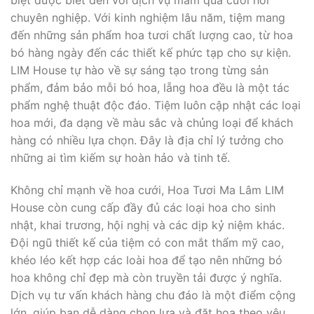
biệt được biết đến với dịch vụ mâm quả cưới hỏi
chuyên nghiệp. Với kinh nghiệm lâu năm, tiệm mang
đến những sản phẩm hoa tươi chất lượng cao, từ hoa
bó hàng ngày đến các thiết kế phức tạp cho sự kiện.
LIM House tự hào về sự sáng tạo trong từng sản
phẩm, đảm bảo mỗi bó hoa, lẵng hoa đều là một tác
phẩm nghệ thuật độc đáo. Tiệm luôn cập nhật các loại
hoa mới, đa dạng về màu sắc và chủng loại để khách
hàng có nhiều lựa chọn. Đây là địa chỉ lý tưởng cho
những ai tìm kiếm sự hoàn hảo và tinh tế.
Không chỉ mạnh về hoa cưới, Hoa Tươi Ma Lâm LIM
House còn cung cấp đầy đủ các loại hoa cho sinh
nhật, khai trương, hội nghị và các dịp kỷ niệm khác.
Đội ngũ thiết kế của tiệm có con mắt thẩm mỹ cao,
khéo léo kết hợp các loài hoa để tạo nên những bó
hoa không chỉ đẹp mà còn truyền tải được ý nghĩa.
Dịch vụ tư vấn khách hàng chu đáo là một điểm cộng
lớn, giúp bạn dễ dàng chọn lựa và đặt hoa theo yêu