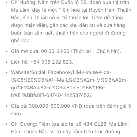
Chỉ đường: Nằm trên Quốc lộ 28, đoạn qua thị trấn
Ma Lâm, đây là một Tiệm hoa tại Huyện Hàm Thuận
Bắc, Bình Thuận có vị trí thuận lợi. Tiệm dễ dàng
được nhận diện, gần các khu dân cư và cửa hàng
buôn bán sầm uất, thuận tiện cho người đi đường
ghé vào.
Giờ mở cửa: 06:00–21:00 (Thứ Hai – Chủ Nhật).
Liên hệ: +84 908 232 823.
Website/Social: Facebook/LIM-House-Hoa-
t%C6%B0%C6%A1i-Ma-L%C3%A2m-M%C3%A2m-
qu%E1%BA%A3-c%C6%B0%E1%BB%9Bi-
h%E1%BB%8Fi-647404142537452/.
Giá cả: 300.000-600.000 VNĐ (dựa trên đánh giá 5
sao).
Chỉ Đường: Tiệm tọa lạc tại số 434 QL28, Ma Lâm,
Hàm Thuận Bắc. Vị trí này nằm trên trục đường