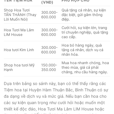
TÊN TIỆM HOA
PHÙ HỢP CHO
(VNĐ)
Shop Hoa Tươi
Quà tặng cá nhân, sự kiện
300.000-
TẤN THÀNH (Thay
đặc biệt, gửi gắm thông
600.000
Lời Muốn Nói)
điệp.
Cưới hỏi, sự kiện lớn, trang
Hoa Tươi Ma Lâm
300.000-
trí chuyên nghiệp, quà tặng
LIM House
600.000
cao cấp.
Hoa bó hàng ngày, quà
300.000-
Hoa tươi Kim Linh
tặng cá nhân, dịch vụ cá
600.000
nhân hóa.
Mua hoa nhanh chóng, hoa
Shop hoa tươi Mỹ
150.000-
theo mùa, giá cả phải
Hạnh
350.000
chăng, nhu cầu hàng ngày.
Dựa trên bảng so sánh này, bạn có thể thấy rằng các
Tiệm hoa tại Huyện Hàm Thuận Bắc, Bình Thuận có sự
đa dạng về dịch vụ và mức giá. Nếu bạn cần hoa cho
các sự kiện quan trọng như cưới hỏi hoặc muốn một
thiết kế độc đáo, Hoa Tươi Ma Lâm LIM House hoặc