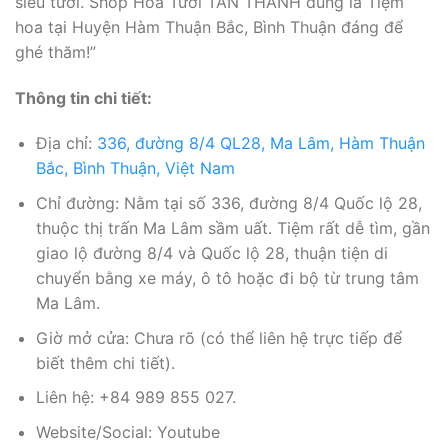
siêu tươi. Shop Hoa Tươi TẤN THÀNH đúng là Tiệm
hoa tại Huyện Hàm Thuận Bắc, Bình Thuận đáng để
ghé thăm!”
Thông tin chi tiết:
Địa chỉ:
336, đường 8/4 QL28, Ma Lâm, Hàm Thuận
Bắc, Bình Thuận, Việt Nam
Chỉ đường: Nằm tại số 336, đường 8/4 Quốc lộ 28,
thuộc thị trấn Ma Lâm sầm uất. Tiệm rất dễ tìm, gần
giao lộ đường 8/4 và Quốc lộ 28, thuận tiện di
chuyển bằng xe máy, ô tô hoặc đi bộ từ trung tâm
Ma Lâm.
Giờ mở cửa: Chưa rõ (có thể liên hệ trực tiếp để
biết thêm chi tiết).
Liên hệ: +84 989 855 027.
Website/Social: Youtube