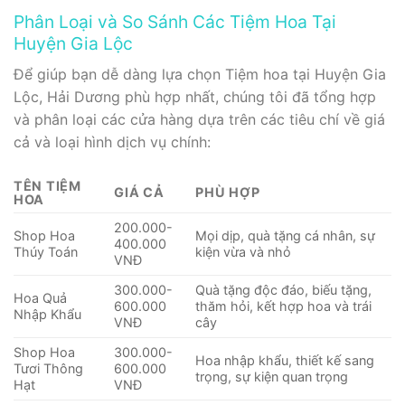
Phân Loại và So Sánh Các Tiệm Hoa Tại
Huyện Gia Lộc
Để giúp bạn dễ dàng lựa chọn Tiệm hoa tại Huyện Gia
Lộc, Hải Dương phù hợp nhất, chúng tôi đã tổng hợp
và phân loại các cửa hàng dựa trên các tiêu chí về giá
cả và loại hình dịch vụ chính:
TÊN TIỆM
GIÁ CẢ
PHÙ HỢP
HOA
200.000-
Shop Hoa
Mọi dịp, quà tặng cá nhân, sự
400.000
Thúy Toán
kiện vừa và nhỏ
VNĐ
300.000-
Quà tặng độc đáo, biếu tặng,
Hoa Quả
600.000
thăm hỏi, kết hợp hoa và trái
Nhập Khẩu
VNĐ
cây
Shop Hoa
300.000-
Hoa nhập khẩu, thiết kế sang
Tươi Thông
600.000
trọng, sự kiện quan trọng
Hạt
VNĐ