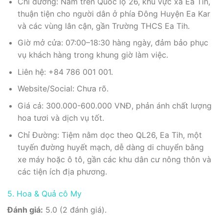
Chỉ đường: Nằm trên Quốc lộ 26, khu vực xã Ea Tih,
thuận tiện cho người dân ở phía Đông Huyện Ea Kar
và các vùng lân cận, gần Trường THCS Ea Tih.
Giờ mở cửa: 07:00–18:30 hàng ngày, đảm bảo phục
vụ khách hàng trong khung giờ làm việc.
Liên hệ: +84 786 001 001.
Website/Social: Chưa rõ.
Giá cả: 300.000-600.000 VNĐ, phản ánh chất lượng
hoa tươi và dịch vụ tốt.
Chỉ Đường: Tiệm nằm dọc theo QL26, Ea Tih, một
tuyến đường huyết mạch, dễ dàng di chuyển bằng
xe máy hoặc ô tô, gần các khu dân cư nông thôn và
các tiện ích địa phương.
5. Hoa & Quả cô My
Đánh giá:
5.0 (2 đánh giá).