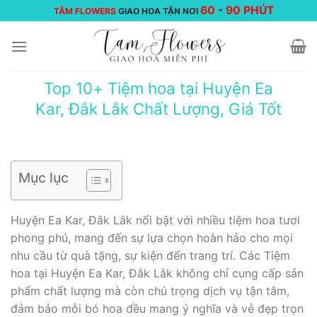
Chuyển
60
-
90 PHÚT
TÂM FLOWERS
GIAO HOA TẬN NƠI
đến
nội
dung
Top 10+ Tiệm hoa tại Huyện Ea
Kar, Đắk Lắk Chất Lượng, Giá Tốt
Mục lục
Huyện Ea Kar, Đắk Lắk nổi bật với nhiều tiệm hoa tươi
phong phú, mang đến sự lựa chọn hoàn hảo cho mọi
nhu cầu từ quà tặng, sự kiện đến trang trí. Các Tiệm
hoa tại Huyện Ea Kar, Đắk Lắk không chỉ cung cấp sản
phẩm chất lượng mà còn chú trọng dịch vụ tận tâm,
đảm bảo mỗi bó hoa đều mang ý nghĩa và vẻ đẹp trọn