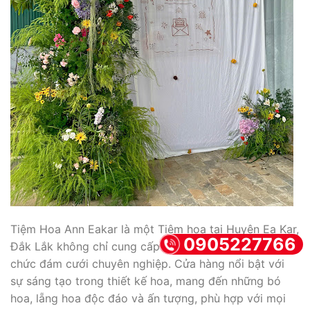
Tiệm Hoa Ann Eakar là một Tiệm hoa tại Huyện Ea Kar,
0905227766
Đắk Lắk không chỉ cung cấp hoa tươi mà còn là nhà tổ
chức đám cưới chuyên nghiệp. Cửa hàng nổi bật với
sự sáng tạo trong thiết kế hoa, mang đến những bó
hoa, lẵng hoa độc đáo và ấn tượng, phù hợp với mọi