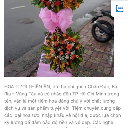
HOA TƯƠI THIÊN ÂN, dù địa chỉ ghi ở Châu Đức, Bà
Rịa – Vũng Tàu và có nhắc đến TP Hồ Chí Minh trong
tên, vẫn là một tiệm hoa đáng chú ý với chất lượng
dịch vụ và sản phẩm tuyệt vời. Tiệm chuyên cung cấp
các loại hoa tươi nhập khẩu và nội địa, được lựa chọn
kỹ lưỡng để đảm bảo độ bền và vẻ đẹp. Các nghệ