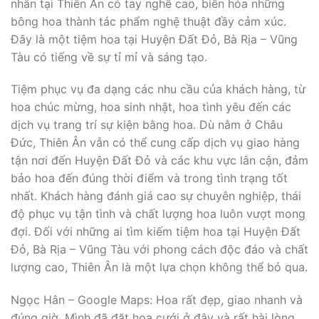
nhân tại Thiên Ân có tay nghề cao, biến hóa những
bông hoa thành tác phẩm nghệ thuật đầy cảm xúc.
Đây là một tiệm hoa tại Huyện Đất Đỏ, Bà Rịa – Vũng
Tàu có tiếng về sự tỉ mỉ và sáng tạo.
Tiệm phục vụ đa dạng các nhu cầu của khách hàng, từ
hoa chúc mừng, hoa sinh nhật, hoa tình yêu đến các
dịch vụ trang trí sự kiện bằng hoa. Dù nằm ở Châu
Đức, Thiên Ân vẫn có thể cung cấp dịch vụ giao hàng
tận nơi đến Huyện Đất Đỏ và các khu vực lân cận, đảm
bảo hoa đến đúng thời điểm và trong tình trạng tốt
nhất. Khách hàng đánh giá cao sự chuyên nghiệp, thái
độ phục vụ tận tình và chất lượng hoa luôn vượt mong
đợi. Đối với những ai tìm kiếm tiệm hoa tại Huyện Đất
Đỏ, Bà Rịa – Vũng Tàu với phong cách độc đáo và chất
lượng cao, Thiên Ân là một lựa chọn không thể bỏ qua.
Ngọc Hân – Google Maps: Hoa rất đẹp, giao nhanh và
đúng giờ. Mình đã đặt hoa cưới ở đây và rất hài lòng.