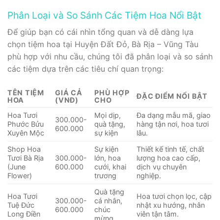
Phân Loại và So Sánh Các Tiệm Hoa Nổi Bật
Để giúp bạn có cái nhìn tổng quan và dễ dàng lựa
chọn tiệm hoa tại Huyện Đất Đỏ, Bà Rịa – Vũng Tàu
phù hợp với nhu cầu, chúng tôi đã phân loại và so sánh
các tiệm dựa trên các tiêu chí quan trọng:
TÊN TIỆM
GIÁ CẢ
PHÙ HỢP
ĐẶC ĐIỂM NỔI BẬT
HOA
(VNĐ)
CHO
Hoa Tươi
Mọi dịp,
Đa dạng mẫu mã, giao
300.000-
Phước Bửu
quà tặng,
hàng tận nơi, hoa tươi
600.000
Xuyên Mộc
sự kiện
lâu.
Shop Hoa
Sự kiện
Thiết kế tinh tế, chất
Tươi Bà Rịa
300.000-
lớn, hoa
lượng hoa cao cấp,
(June
600.000
cưới, khai
dịch vụ chuyên
Flower)
trương
nghiệp.
Quà tặng
Hoa Tươi
Hoa tươi chọn lọc, cập
300.000-
cá nhân,
Tuệ Đức
nhật xu hướng, nhân
600.000
chúc
Long Điền
viên tận tâm.
mừng