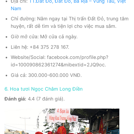
Địa chỉ:
TT.Đất Đỏ, Đất Đỏ, Bà Rịa – Vũng Tàu, Việt
Nam
Chỉ đường: Nằm ngay tại Thị trấn Đất Đỏ, trung tâm
huyện, rất dễ tìm và tiện lợi cho việc mua sắm.
Giờ mở cửa: Mở cửa cả ngày.
Liên hệ: +84 375 278 167.
Website/Social: facebook.com/profile.php?
id=100090862361274&mibextid=2JQ9oc.
Giá cả: 300.000-600.000 VNĐ.
6. Hoa tươi Ngọc Châm Long Điền
Đánh giá:
4.4 (7 đánh giá).