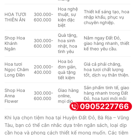
Hoa nghệ
Thiết kế sáng tạo, hoa
HOA TƯƠI
300.000-
thuật, sự
nhập khẩu, phục vụ
THIÊN ÂN
600.000
kiện đặc
chuyên nghiệp.
biệt
Quà tặng,
Shop Hoa
Nằm ngay Đất Đỏ,
300.000-
hoa sinh
Khánh
giao hàng nhanh, thiết
600.000
nhật, hoa
Ngân
kế theo yêu cầu.
tình yêu
Hoa bó
Hoa tươi
Giá cả phải chăng,
200.000-
đơn giản,
Ngọc Châm
hoa tươi chất lượng
400.000
quà tặng
Long Điền
tốt, dịch vụ thân thiện.
tiết kiệm
Sản phẩm tinh tế, giao
Shop Hoa
Giao hàng
300.000-
hàng nhanh trong Đất
Anna
online,
600.000
Đỏ, hoa tươi mới mỗi
Flower
mọi dịp
ngày.
0905227766
Khi lựa chọn tiệm hoa tại Huyện Đất Đỏ, Bà Rịa – Vũng
Tàu, bạn có thể cân nhắc dựa trên ngân sách, loại dịp
cần hoa và phong cách thiết kế mong muốn. Các tiệm