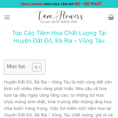
Chuyển
60
-
90 PHÚT
TÂM FLOWERS
GIAO HOA TẬN NƠI
đến
nội
dung
Top Các Tiệm Hoa Chất Lượng Tại
Huyện Đất Đỏ, Bà Rịa – Vũng Tàu
Mục lục
Huyện Đất Đỏ, Bà Rịa – Vũng Tàu là một vùng đất yên
bình với nhiều tiềm năng phát triển. Nhu cầu về hoa
tươi tại đây ngày càng tăng cao, từ những bó hoa
chúc mừng sinh nhật, khai trương đến những lẵng hoa
chia buồn trang trọng. Việc tìm kiếm một tiệm hoa tại
Huyện Đất Đỏ, Bà Rịa – Vũng Tàu chất lượng, giá rẻ và