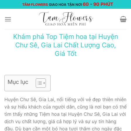
Chuyển
60
-
90 PHÚT
TÂM FLOWERS
GIAO HOA TẬN NƠI
đến
nội
dung
Khám phá Top Tiệm hoa tại Huyện
Chư Sê, Gia Lai Chất Lượng Cao,
Giá Tốt
Mục lục
Huyện Chư Sê, Gia Lai, nổi tiếng với vẻ đẹp thiên nhiên
và sự hiếu khách của người dân, cũng là nơi bạn có thể
tìm thấy những Tiệm hoa tại Huyện Chư Sê, Gia Lai với
dịch vụ chất lượng, giá cả hợp lý và sự uy tín hàng
đầu. Dù bạn cần một bó hoa tươi thắm cho ngày đặc