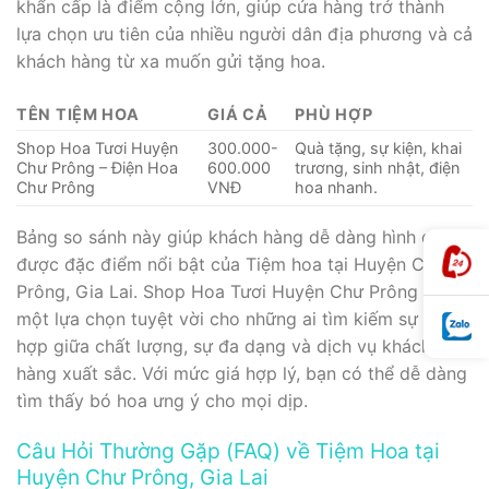
khẩn cấp là điểm cộng lớn, giúp cửa hàng trở thành
lựa chọn ưu tiên của nhiều người dân địa phương và cả
khách hàng từ xa muốn gửi tặng hoa.
TÊN TIỆM HOA
GIÁ CẢ
PHÙ HỢP
Shop Hoa Tươi Huyện
300.000-
Quà tặng, sự kiện, khai
Chư Prông – Điện Hoa
600.000
trương, sinh nhật, điện
Chư Prông
VNĐ
hoa nhanh.
Bảng so sánh này giúp khách hàng dễ dàng hình dung
được đặc điểm nổi bật của Tiệm hoa tại Huyện Chư
Prông, Gia Lai. Shop Hoa Tươi Huyện Chư Prông là
một lựa chọn tuyệt vời cho những ai tìm kiếm sự kết
hợp giữa chất lượng, sự đa dạng và dịch vụ khách
hàng xuất sắc. Với mức giá hợp lý, bạn có thể dễ dàng
tìm thấy bó hoa ưng ý cho mọi dịp.
Câu Hỏi Thường Gặp (FAQ) về Tiệm Hoa tại
Huyện Chư Prông, Gia Lai