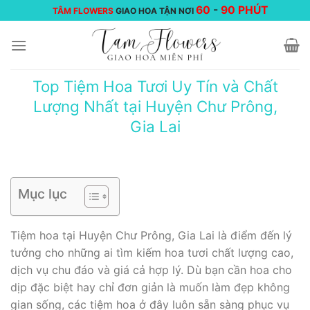
Chuyển
60
-
90 PHÚT
TÂM FLOWERS
GIAO HOA TẬN NƠI
đến
nội
dung
Top Tiệm Hoa Tươi Uy Tín và Chất
Lượng Nhất tại Huyện Chư Prông,
Gia Lai
Mục lục
Tiệm hoa tại Huyện Chư Prông, Gia Lai là điểm đến lý
tưởng cho những ai tìm kiếm hoa tươi chất lượng cao,
dịch vụ chu đáo và giá cả hợp lý. Dù bạn cần hoa cho
dịp đặc biệt hay chỉ đơn giản là muốn làm đẹp không
gian sống, các tiệm hoa ở đây luôn sẵn sàng phục vụ