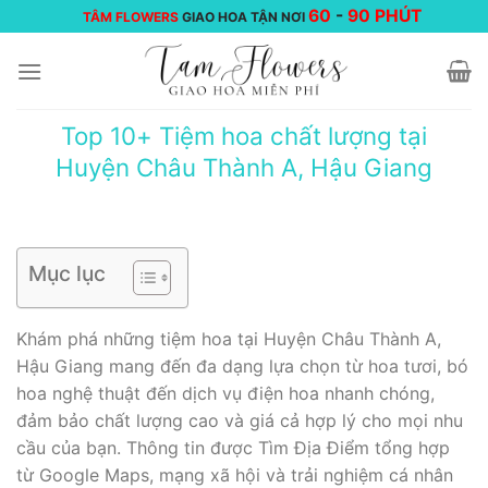
Chuyển
60
-
90 PHÚT
TÂM FLOWERS
GIAO HOA TẬN NƠI
đến
nội
dung
Top 10+ Tiệm hoa chất lượng tại
Huyện Châu Thành A, Hậu Giang
Mục lục
Khám phá những tiệm hoa tại Huyện Châu Thành A,
Hậu Giang mang đến đa dạng lựa chọn từ hoa tươi, bó
hoa nghệ thuật đến dịch vụ điện hoa nhanh chóng,
đảm bảo chất lượng cao và giá cả hợp lý cho mọi nhu
cầu của bạn. Thông tin được Tìm Địa Điểm tổng hợp
từ Google Maps, mạng xã hội và trải nghiệm cá nhân