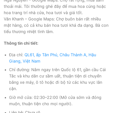
Nga Nguyễn – Google Maps: Chợ rất rộng, mua sắm
thoải mái. Tôi thường ghé đây để mua hoa cúng hoặc
hoa trang trí nhà cửa, hoa tươi và giá tốt.
Văn Khanh – Google Maps: Chợ buôn bán rất nhiều
mặt hàng, có cả khu bán hoa tươi khá đa dạng. Bà con
tiểu thương nhiệt tình lắm.
Thông tin chi tiết:
Địa chỉ:
QL61, ấp Tân Phú, Châu Thành A, Hậu
Giang, Việt Nam
Chỉ đường: Nằm ngay trên Quốc lộ 61, gần cầu Cái
Tắc và khu dân cư sầm uất, thuận tiện di chuyển
bằng xe máy, ô tô hoặc đi bộ từ các khu vực lân
cận.
Giờ mở cửa: 02:30–22:00 (Mở cửa sớm và đóng
muộn, thuận tiện cho mọi người).
Liên hệ: Chưa rõ.