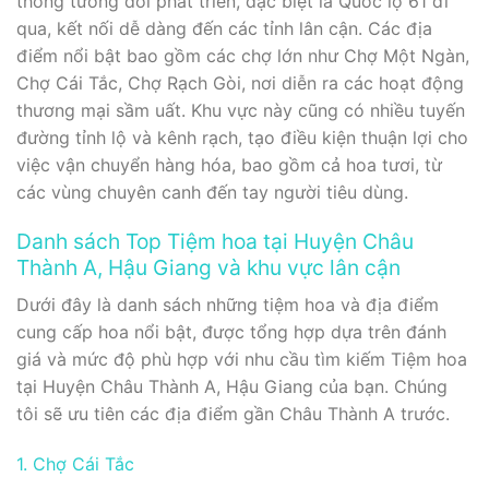
thông tương đối phát triển, đặc biệt là Quốc lộ 61 đi
qua, kết nối dễ dàng đến các tỉnh lân cận. Các địa
điểm nổi bật bao gồm các chợ lớn như Chợ Một Ngàn,
Chợ Cái Tắc, Chợ Rạch Gòi, nơi diễn ra các hoạt động
thương mại sầm uất. Khu vực này cũng có nhiều tuyến
đường tỉnh lộ và kênh rạch, tạo điều kiện thuận lợi cho
việc vận chuyển hàng hóa, bao gồm cả hoa tươi, từ
các vùng chuyên canh đến tay người tiêu dùng.
Danh sách Top Tiệm hoa tại Huyện Châu
Thành A, Hậu Giang và khu vực lân cận
Dưới đây là danh sách những tiệm hoa và địa điểm
cung cấp hoa nổi bật, được tổng hợp dựa trên đánh
giá và mức độ phù hợp với nhu cầu tìm kiếm Tiệm hoa
tại Huyện Châu Thành A, Hậu Giang của bạn. Chúng
tôi sẽ ưu tiên các địa điểm gần Châu Thành A trước.
1. Chợ Cái Tắc