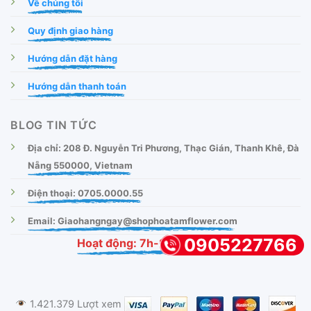
Về chúng tôi
Quy định giao hàng
Hướng dẫn đặt hàng
Hướng dẫn thanh toán
BLOG TIN TỨC
Địa chỉ: 208 Đ. Nguyễn Tri Phương, Thạc Gián, Thanh Khê, Đà
Nẵng 550000, Vietnam
Điện thoại: 0705.0000.55
Email: Giaohangngay@shophoatamflower.com
0905227766
Hoạt động: 7h-22h (T2 - CN)
1.421.379 Lượt xem