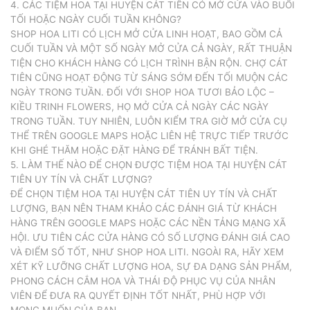
4. CÁC TIỆM HOA TẠI HUYỆN CÁT TIÊN CÓ MỞ CỬA VÀO BUỔI
TỐI HOẶC NGÀY CUỐI TUẦN KHÔNG?
SHOP HOA LITI CÓ LỊCH MỞ CỬA LINH HOẠT, BAO GỒM CẢ
CUỐI TUẦN VÀ MỘT SỐ NGÀY MỞ CỬA CẢ NGÀY, RẤT THUẬN
TIỆN CHO KHÁCH HÀNG CÓ LỊCH TRÌNH BẬN RỘN. CHỢ CÁT
TIÊN CŨNG HOẠT ĐỘNG TỪ SÁNG SỚM ĐẾN TỐI MUỘN CÁC
NGÀY TRONG TUẦN. ĐỐI VỚI SHOP HOA TƯƠI BẢO LỘC –
KIỀU TRINH FLOWERS, HỌ MỞ CỬA CẢ NGÀY CÁC NGÀY
TRONG TUẦN. TUY NHIÊN, LUÔN KIỂM TRA GIỜ MỞ CỬA CỤ
THỂ TRÊN GOOGLE MAPS HOẶC LIÊN HỆ TRỰC TIẾP TRƯỚC
KHI GHÉ THĂM HOẶC ĐẶT HÀNG ĐỂ TRÁNH BẤT TIỆN.
5. LÀM THẾ NÀO ĐỂ CHỌN ĐƯỢC TIỆM HOA TẠI HUYỆN CÁT
TIÊN UY TÍN VÀ CHẤT LƯỢNG?
ĐỂ CHỌN TIỆM HOA TẠI HUYỆN CÁT TIÊN UY TÍN VÀ CHẤT
LƯỢNG, BẠN NÊN THAM KHẢO CÁC ĐÁNH GIÁ TỪ KHÁCH
HÀNG TRÊN GOOGLE MAPS HOẶC CÁC NỀN TẢNG MẠNG XÃ
HỘI. ƯU TIÊN CÁC CỬA HÀNG CÓ SỐ LƯỢNG ĐÁNH GIÁ CAO
VÀ ĐIỂM SỐ TỐT, NHƯ SHOP HOA LITI. NGOÀI RA, HÃY XEM
XÉT KỸ LƯỠNG CHẤT LƯỢNG HOA, SỰ ĐA DẠNG SẢN PHẨM,
PHONG CÁCH CẮM HOA VÀ THÁI ĐỘ PHỤC VỤ CỦA NHÂN
VIÊN ĐỂ ĐƯA RA QUYẾT ĐỊNH TỐT NHẤT, PHÙ HỢP VỚI
MONG MUỐN CỦA BẠN.