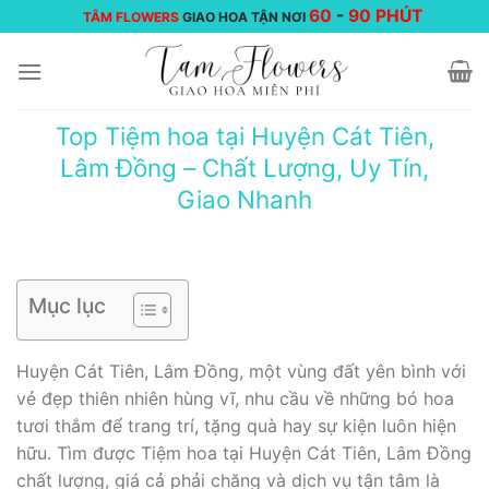
Chuyển
60
-
90 PHÚT
TÂM FLOWERS
GIAO HOA TẬN NƠI
đến
nội
dung
Top Tiệm hoa tại Huyện Cát Tiên,
Lâm Đồng – Chất Lượng, Uy Tín,
Giao Nhanh
Mục lục
Huyện Cát Tiên, Lâm Đồng, một vùng đất yên bình với
vẻ đẹp thiên nhiên hùng vĩ, nhu cầu về những bó hoa
tươi thắm để trang trí, tặng quà hay sự kiện luôn hiện
hữu. Tìm được Tiệm hoa tại Huyện Cát Tiên, Lâm Đồng
chất lượng, giá cả phải chăng và dịch vụ tận tâm là