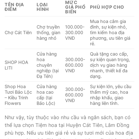
MỨC
TÊN ĐỊA
LOẠI
GIÁ PHỔ
PHÙ HỢP CHO
ĐIỂM
HÌNH
BIẾN
Mua hoa cắm gia
Chợ truyền
100.000-
đình, sự kiện nhỏ,
Chợ Cát Tiên
thống, gian
300.000
tìm kiếm hoa địa
hàng nhỏ
VNĐ
phương, ưu tiên giá
rẻ.
Cửa hàng
Quà tặng cao cấp,
hoa
300.000-
sự kiện quan trọng,
SHOP HOA
chuyên
600.000
dịch vụ giao hàng
LITI
nghiệp (tại
VNĐ
nhanh, thiết kế đa
Đạ Tẻh)
dạng.
Shop Hoa
Cửa hàng
Sự kiện lớn, yêu cầu
300.000-
Tươi Bảo Lộc
hoa cao
thẩm mỹ cao, hoa
600.000
– Kiều Trinh
cấp (tại
nhập khẩu, giao
VNĐ
Flowers
Bảo Lộc)
hàng liên tỉnh.
Như vậy, tùy thuộc vào nhu cầu và ngân sách, bạn có
thể lựa chọn Tiệm hoa tại Huyện Cát Tiên, Lâm Đồng
phù hợp. Nếu ưu tiên giá rẻ và sự tươi mới của hoa địa