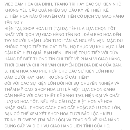
VIỆC CẮM HOA GIA ĐÌNH, TRANG TRÍ HAY CÁC SỰ KIỆN NHỎ
KHÔNG YÊU CẦU QUÁ NHIỀU SỰ CẦU KỲ VỀ THIẾT KẾ.
2. TIỆM HOA NÀO Ở HUYỆN CÁT TIÊN CÓ DỊCH VỤ GIAO HÀNG
TẬN NƠI?
HIỆN TẠI, SHOP HOA LITI (TẠI ĐẠ TẺH) LÀ LỰA CHỌN TỐT
NHẤT VỚI DỊCH VỤ GIAO HÀNG TẬN NƠI, ĐẢM BẢO HOA ĐẾN
TAY NGƯỜI NHẬN LUÔN TƯƠI TẮN VÀ NGUYÊN VẸN. MẶC DÙ
KHÔNG TRỰC TIẾP TẠI CÁT TIÊN, HỌ PHỤC VỤ KHU VỰC LÂN
CẬN RẤT HIỆU QUẢ. BẠN NÊN LIÊN HỆ TRỰC TIẾP VỚI CỬA
HÀNG ĐỂ BIẾT THÔNG TIN CHI TIẾT VỀ PHẠM VI GIAO HÀNG,
THỜI GIAN VÀ CHI PHÍ VẬN CHUYỂN ĐẾN ĐỊA ĐIỂM CỦA BẠN.
3. TIỆM HOA NÀO PHÙ HỢP CHO CÁC SỰ KIỆN LỚN NHƯ
ĐÁM CƯỚI HAY KHAI TRƯƠNG Ở CÁT TIÊN?
ĐỐI VỚI CÁC SỰ KIỆN LỚN ĐÒI HỎI SỰ CHUYÊN NGHIỆP VÀ
THẨM MỸ CAO, SHOP HOA LITI LÀ MỘT LỰA CHỌN ĐÁNG
CÂN NHẮC VỚI CÁC THIẾT KẾ SÁNG TẠO, HIỆN ĐẠI VÀ CHẤT
LƯỢNG HOA TỐT. NẾU YÊU CẦU ĐẶC BIỆT HƠN VỀ HOA
NHẬP KHẨU, PHONG CÁCH CAO CẤP HOẶC SỐ LƯỢNG LỚN,
BẠN CÓ THỂ XEM XÉT SHOP HOA TƯƠI BẢO LỘC – KIỀU
TRINH FLOWERS (TẠI BẢO LỘC) VÀ TRAO ĐỔI VỀ KHẢ NĂNG
CUNG CẤP VÀ DỊCH VỤ GIAO HÀNG LIÊN TỈNH CỦA HỌ.