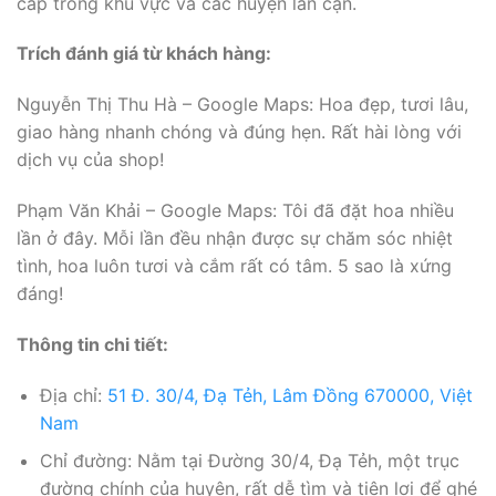
cấp trong khu vực và các huyện lân cận.
Trích đánh giá từ khách hàng:
Nguyễn Thị Thu Hà – Google Maps: Hoa đẹp, tươi lâu,
giao hàng nhanh chóng và đúng hẹn. Rất hài lòng với
dịch vụ của shop!
Phạm Văn Khải – Google Maps: Tôi đã đặt hoa nhiều
lần ở đây. Mỗi lần đều nhận được sự chăm sóc nhiệt
tình, hoa luôn tươi và cắm rất có tâm. 5 sao là xứng
đáng!
Thông tin chi tiết:
Địa chỉ:
51 Đ. 30/4, Đạ Tẻh, Lâm Đồng 670000, Việt
Nam
Chỉ đường: Nằm tại Đường 30/4, Đạ Tẻh, một trục
đường chính của huyện, rất dễ tìm và tiện lợi để ghé