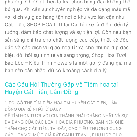
phương, Chợ Cát Tiên là lựa chọn hàng đầu không thể
bỏ qua. Khi cần sự chuyên nghiệp và đa dạng mẫu mã
với dịch vụ giao hàng tận nơi ở khu vực lân cận như
Cát Tiên, SHOP HOA LITI tại Đạ Tẻh sẽ là điểm đến lý
tưởng, đảm bảo chất lượng và sự tiện lợi. Còn nếu bạn
sẵn sàng chi trả cho chất lượng cao cấp, thiết kế độc
đáo và các dịch vụ giao hoa từ xa cho những dịp đặc
biệt, đòi hỏi sự tinh tế và sang trọng, Shop Hoa Tươi
Bảo Lộc – Kiều Trinh Flowers là một gợi ý đáng giá mà
bạn nên cân nhắc, dù có khoảng cách địa lý.
Các Câu Hỏi Thường Gặp về Tiệm hoa tại
Huyện Cát Tiên, Lâm Đồng
1. TÔI CÓ THỂ TÌM TIỆM HOA TẠI HUYỆN CÁT TIÊN, LÂM
ĐỒNG GIÁ RẺ NHẤT Ở ĐÂU?
ĐỂ TÌM HOA TƯƠI VỚI GIÁ THÀNH PHẢI CHĂNG NHẤT VÀ SỰ
ĐA DẠNG CỦA CÁC LOẠI HOA ĐỊA PHƯƠNG, BẠN NÊN GHÉ
THĂM CHỢ CÁT TIÊN. TẠI ĐÂY, CÁC TIỂU THƯƠNG CUNG
CẤP HOA VỚI MỨC GIÁ RẤT CẠNH TRANH, PHÙ HỢP CHO