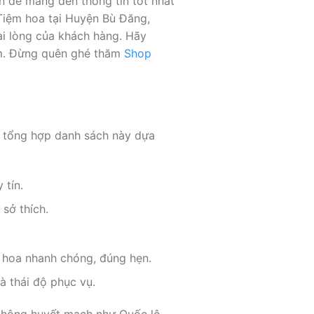
n để mang đến thông tin tốt nhất
Tiệm hoa tại Huyện Bù Đăng,
ài lòng của khách hàng. Hãy
ắm. Đừng quên ghé thăm
Shop
ã tổng hợp danh sách này dựa
 tín.
sở thích.
ao hoa nhanh chóng, đúng hẹn.
à thái độ phục vụ.
 thông huyết mạch như Quốc lộ