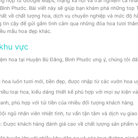
g hợp từ Google Maps, mạng xã hội và trải nghiệm cá nhâ
Bình Phước. Bài viết này sẽ giúp bạn khám phá những top 
ất về chất lượng hoa, dịch vụ chuyên nghiệp và mức độ h
ng tin cậy để gửi gắm tình cảm qua những đóa hoa tươi th
ều mẫu hoa đẹp khác.
 khu vực
iệm hoa tại Huyện Bù Đăng, Bình Phước ưng ý, chúng tôi đ
 hoa luôn tươi mới, bền đẹp, được nhập từ các vườn hoa uy
u loại hoa, kiểu dáng thiết kế phù hợp với mọi sự kiện và 
ranh, phù hợp với túi tiền của nhiều đối tượng khách hàng.
Đội ngũ nhân viên nhiệt tình, tư vấn tận tâm và dịch vụ gi
g: Được khách hàng đánh giá cao về chất lượng sản phẩm v
ột huyện lớn với nhiều khu dân cư và các trục đường giao