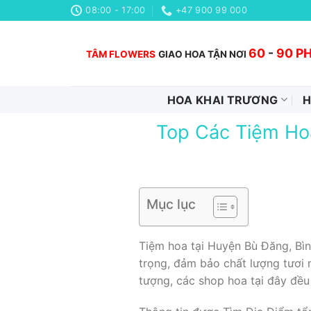
Chuyển
08:00 - 17:00
+47 900 99 000
đến
nội
60
-
90 P
TÂM FLOWERS
GIAO HOA TẬN NƠI
dung
HOA KHAI TRƯƠNG
H
Top Các Tiệm Hoa
Mục lục
Tiệm hoa tại Huyện Bù Đăng, Bìn
trọng, đảm bảo chất lượng tươi 
tượng, các shop hoa tại đây đều