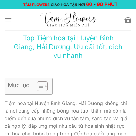
Chuyển
60
-
90 PHÚT
TÂM FLOWERS
GIAO HOA TẬN NƠI
đến
nội
dung
Top Tiệm hoa tại Huyện Bình
Giang, Hải Dương: Ưu đãi tốt, dịch
vụ nhanh
Mục lục
Tiệm hoa tại Huyện Bình Giang, Hải Dương không chỉ
là nơi cung cấp những bông hoa tươi thắm mà còn là
điểm đến của những dịch vụ tận tâm, sáng tạo và giá
cả hợp lý, đáp ứng mọi nhu cầu từ hoa sinh nhật rực
rỡ, hoa chia buồn trang trọng đến hoa cưới lãng mạn.