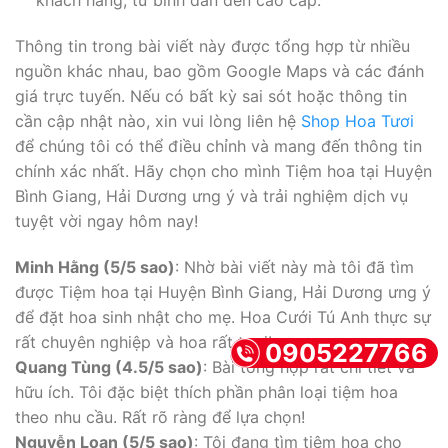
khách hàng, từ bình dân đến cao cấp.
Thông tin trong bài viết này được tổng hợp từ nhiều
nguồn khác nhau, bao gồm Google Maps và các đánh
giá trực tuyến. Nếu có bất kỳ sai sót hoặc thông tin
cần cập nhật nào, xin vui lòng liên hệ
Shop Hoa Tươi
để chúng tôi có thể điều chỉnh và mang đến thông tin
chính xác nhất. Hãy chọn cho mình Tiệm hoa tại Huyện
Bình Giang, Hải Dương ưng ý và trải nghiệm dịch vụ
tuyệt vời ngay hôm nay!
Minh Hằng (5/5 sao)
: Nhờ bài viết này mà tôi đã tìm
được Tiệm hoa tại Huyện Bình Giang, Hải Dương ưng ý
để đặt hoa sinh nhật cho mẹ. Hoa Cưới Tú Anh thực sự
rất chuyên nghiệp và hoa rất tươi!
0905227766
Quang Tùng (4.5/5 sao)
: Bài tổng hợp rất chi tiết và
hữu ích. Tôi đặc biệt thích phần phân loại tiệm hoa
theo nhu cầu. Rất rõ ràng để lựa chọn!
Nguyễn Loan (5/5 sao)
: Tôi đang tìm tiệm hoa cho