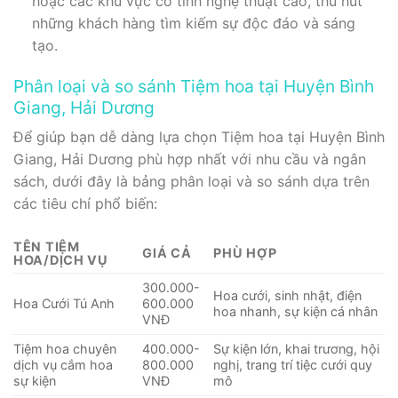
hoặc các khu vực có tính nghệ thuật cao, thu hút
những khách hàng tìm kiếm sự độc đáo và sáng
tạo.
Phân loại và so sánh Tiệm hoa tại Huyện Bình
Giang, Hải Dương
Để giúp bạn dễ dàng lựa chọn Tiệm hoa tại Huyện Bình
Giang, Hải Dương phù hợp nhất với nhu cầu và ngân
sách, dưới đây là bảng phân loại và so sánh dựa trên
các tiêu chí phổ biến:
TÊN TIỆM
GIÁ CẢ
PHÙ HỢP
HOA/DỊCH VỤ
300.000-
Hoa cưới, sinh nhật, điện
Hoa Cưới Tú Anh
600.000
hoa nhanh, sự kiện cá nhân
VNĐ
Tiệm hoa chuyên
400.000-
Sự kiện lớn, khai trương, hội
dịch vụ cắm hoa
800.000
nghị, trang trí tiệc cưới quy
sự kiện
VNĐ
mô