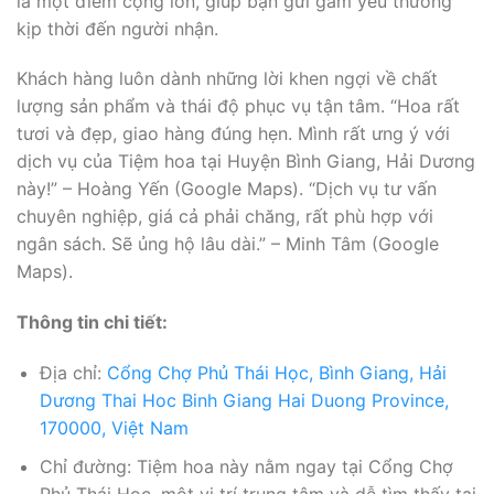
là một điểm cộng lớn, giúp bạn gửi gắm yêu thương
kịp thời đến người nhận.
Khách hàng luôn dành những lời khen ngợi về chất
lượng sản phẩm và thái độ phục vụ tận tâm. “Hoa rất
tươi và đẹp, giao hàng đúng hẹn. Mình rất ưng ý với
dịch vụ của Tiệm hoa tại Huyện Bình Giang, Hải Dương
này!” – Hoàng Yến (Google Maps). “Dịch vụ tư vấn
chuyên nghiệp, giá cả phải chăng, rất phù hợp với
ngân sách. Sẽ ủng hộ lâu dài.” – Minh Tâm (Google
Maps).
Thông tin chi tiết:
Địa chỉ:
Cổng Chợ Phủ Thái Học, Bình Giang, Hải
Dương Thai Hoc Binh Giang Hai Duong Province,
170000, Việt Nam
Chỉ đường: Tiệm hoa này nằm ngay tại Cổng Chợ
Phủ Thái Học, một vị trí trung tâm và dễ tìm thấy tại