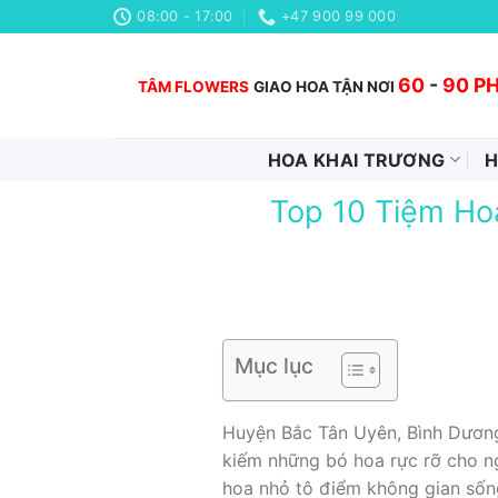
Chuyển
08:00 - 17:00
+47 900 99 000
đến
nội
60
-
90 P
TÂM FLOWERS
GIAO HOA TẬN NƠI
dung
HOA KHAI TRƯƠNG
H
Top 10 Tiệm Ho
Mục lục
Huyện Bắc Tân Uyên, Bình Dương,
kiếm những bó hoa rực rỡ cho ng
hoa nhỏ tô điểm không gian sốn