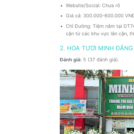
Website/Social: Chưa rõ
Giá cả: 300.000-600.000 VN
Chỉ Đường: Tiệm nằm tại DT74
cận từ các khu vực lân cận, t
2. HOA TƯƠI MINH ĐĂN
Đánh giá:
5 (37 đánh giá).