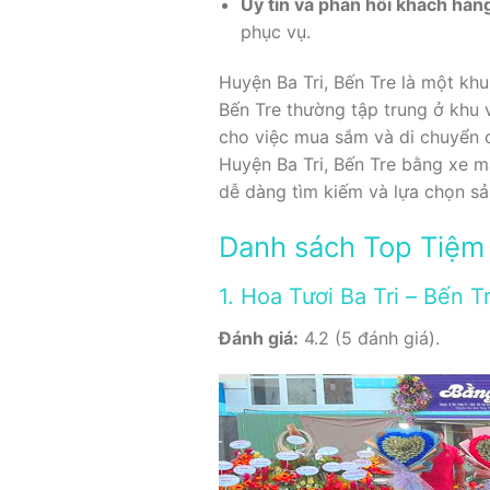
Uy tín và phản hồi khách hàn
phục vụ.
Huyện Ba Tri, Bến Tre là một kh
Bến Tre thường tập trung ở khu v
cho việc mua sắm và di chuyển c
Huyện Ba Tri, Bến Tre bằng xe m
dễ dàng tìm kiếm và lựa chọn sả
Danh sách Top Tiệm 
1. Hoa Tươi Ba Tri – Bến 
Đánh giá:
4.2 (5 đánh giá).