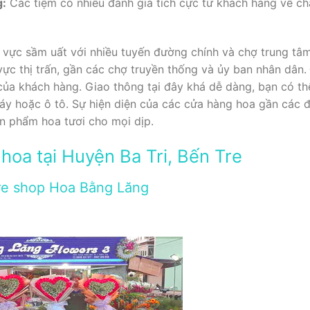
g:
Các tiệm có nhiều đánh giá tích cực từ khách hàng về ch
u vực sầm uất với nhiều tuyến đường chính và chợ trung tâm
ực thị trấn, gần các chợ truyền thống và ủy ban nhân dân. 
ủa khách hàng. Giao thông tại đây khá dễ dàng, bạn có thể
áy hoặc ô tô. Sự hiện diện của các cửa hàng hoa gần các
n phẩm hoa tươi cho mọi dịp.
hoa tại Huyện Ba Tri, Bến Tre
Tre shop Hoa Bằng Lăng