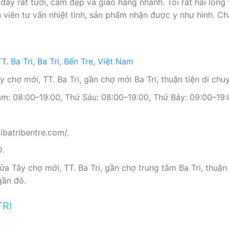
y rất tươi, cắm đẹp và giao hàng nhanh. Tôi rất hài lòng v
iên tư vấn nhiệt tình, sản phẩm nhận được y như hình. Chắ
. Ba Tri, Ba Tri, Bến Tre, Việt Nam
 chợ mới, TT. Ba Tri, gần chợ mới Ba Tri, thuận tiện di chu
m: 08:00–19:00, Thứ Sáu: 08:00–19:00, Thứ Bảy: 09:00–19:0
ibatribentre.com/.
Đ.
a Tây chợ mới, TT. Ba Tri, gần chợ trung tâm Ba Tri, thuận
gần đó.
TRI