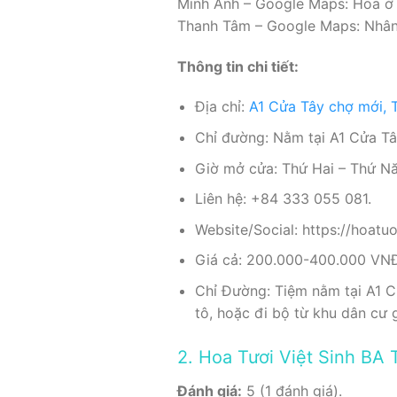
Minh Anh – Google Maps: Hoa ở đâ
Thanh Tâm – Google Maps: Nhân v
Thông tin chi tiết:
Địa chỉ:
A1 Cửa Tây chợ mới, TT
Chỉ đường: Nằm tại A1 Cửa Tây
Giờ mở cửa: Thứ Hai – Thứ Nă
Liên hệ: +84 333 055 081.
Website/Social: https://hoatuo
Giá cả: 200.000-400.000 VN
Chỉ Đường: Tiệm nằm tại A1 Cử
tô, hoặc đi bộ từ khu dân cư 
2. Hoa Tươi Việt Sinh BA 
Đánh giá:
5 (1 đánh giá).