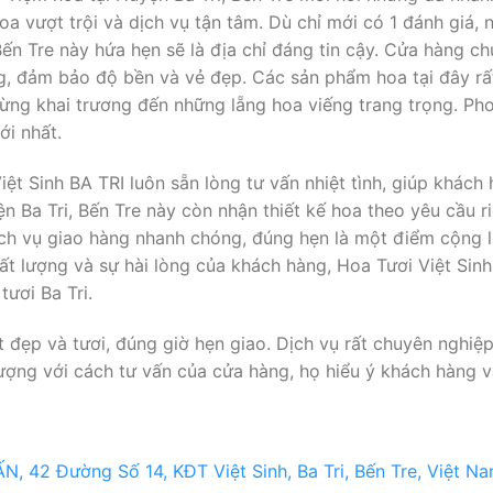
a vượt trội và dịch vụ tận tâm. Dù chỉ mới có 1 đánh giá, 
Bến Tre này hứa hẹn sẽ là địa chỉ đáng tin cậy. Cửa hàng c
g, đảm bảo độ bền và vẻ đẹp. Các sản phẩm hoa tại đây rấ
ừng khai trương đến những lẵng hoa viếng trang trọng. Ph
ới nhất.
Việt Sinh BA TRI luôn sẵn lòng tư vấn nhiệt tình, giúp khá
ện Ba Tri, Bến Tre này còn nhận thiết kế hoa theo yêu cầu 
ch vụ giao hàng nhanh chóng, đúng hẹn là một điểm cộng l
hất lượng và sự hài lòng của khách hàng, Hoa Tươi Việt Sin
tươi Ba Tri.
đẹp và tươi, đúng giờ hẹn giao. Dịch vụ rất chuyên nghiệp
ng với cách tư vấn của cửa hàng, họ hiểu ý khách hàng và
, 42 Đường Số 14, KĐT Việt Sinh, Ba Tri, Bến Tre, Việt N