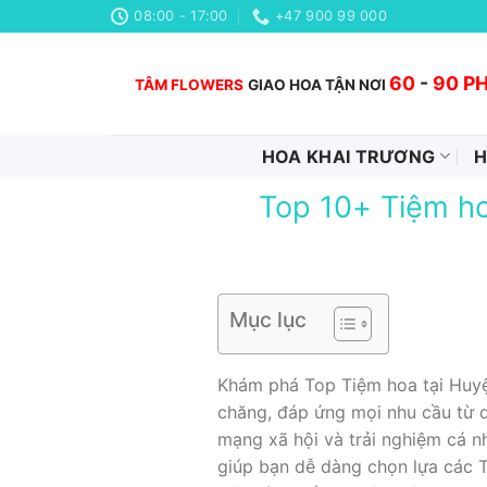
Chuyển
08:00 - 17:00
+47 900 99 000
đến
nội
60
-
90 P
TÂM FLOWERS
GIAO HOA TẬN NƠI
dung
HOA KHAI TRƯƠNG
H
Top 10+ Tiệm ho
Mục lục
Khám phá Top Tiệm hoa tại Huyện
chăng, đáp ứng mọi nhu cầu từ q
mạng xã hội và trải nghiệm cá n
giúp bạn dễ dàng chọn lựa các T