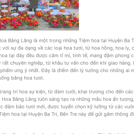
Hoa Bằng Lăng là một trong những Tiệm hoa tại Huyện Ba T
 với sự đa dạng về các loại hoa tươi, từ hoa hồng, hoa ly,
oa tại đây đều được cắm tỉ mỉ, tinh tế, mang đậm phong cá
y rất chuyên nghiệp, từ khâu tư vấn cho đến khi giao hàng.
 phẩm ưng ý nhất. Đây là điểm đến lý tưởng cho những ai
sống bằng hoa tươi.
ang trí hoa sự kiện, từ đám cưới, khai trương cho đến các 
i Hoa Bằng Lăng luôn sáng tạo ra những mẫu hoa ấn tượng,
c đảm bảo tươi mới, được tuyển chọn kỹ lưỡng từ các vườn
Tiệm hoa tại Huyện Ba Tri, Bến Tre này để gửi gắm thông 