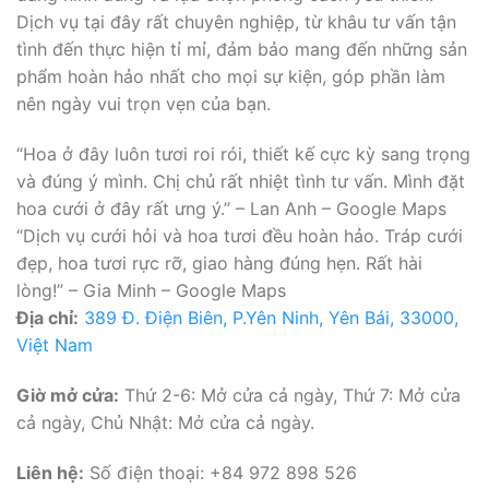
Dịch vụ tại đây rất chuyên nghiệp, từ khâu tư vấn tận
tình đến thực hiện tỉ mỉ, đảm bảo mang đến những sản
phẩm hoàn hảo nhất cho mọi sự kiện, góp phần làm
nên ngày vui trọn vẹn của bạn.
“Hoa ở đây luôn tươi roi rói, thiết kế cực kỳ sang trọng
và đúng ý mình. Chị chủ rất nhiệt tình tư vấn. Mình đặt
hoa cưới ở đây rất ưng ý.” – Lan Anh – Google Maps
“Dịch vụ cưới hỏi và hoa tươi đều hoàn hảo. Tráp cưới
đẹp, hoa tươi rực rỡ, giao hàng đúng hẹn. Rất hài
lòng!” – Gia Minh – Google Maps
Địa chỉ:
389 Đ. Điện Biên, P.Yên Ninh, Yên Bái, 33000,
Việt Nam
Giờ mở cửa:
Thứ 2-6: Mở cửa cả ngày, Thứ 7: Mở cửa
cả ngày, Chủ Nhật: Mở cửa cả ngày.
Liên hệ:
Số điện thoại: +84 972 898 526