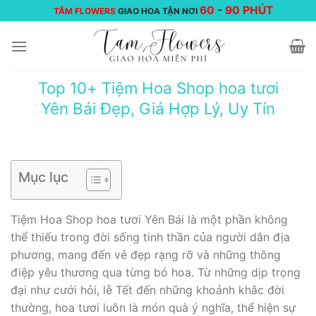
Chuyển
60
-
90 PHÚT
TÂM FLOWERS
GIAO HOA TẬN NƠI
đến
nội
dung
Top 10+ Tiệm Hoa Shop hoa tươi
Yên Bái Đẹp, Giá Hợp Lý, Uy Tín
Mục lục
Tiệm Hoa Shop hoa tươi Yên Bái là một phần không
thể thiếu trong đời sống tinh thần của người dân địa
phương, mang đến vẻ đẹp rạng rỡ và những thông
điệp yêu thương qua từng bó hoa. Từ những dịp trọng
đại như cưới hỏi, lễ Tết đến những khoảnh khắc đời
thường, hoa tươi luôn là món quà ý nghĩa, thể hiện sự