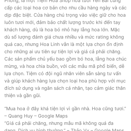
Phong, là một Tiệm Hoa Shop hoa tươi Yên Bái cung
cấp các loại hoa cơ bản cho nhu cầu hàng ngày và các
dịp đặc biệt. Cửa hàng chú trọng vào việc giữ cho hoa
luôn tươi mới, đảm bảo chất lượng trước khi đến tay
khách hàng, dù là hoa bó nhỏ hay lẵng hoa lớn. Mặc
dù số lượng đánh giá chưa nhiều và mức rating không
quá cao, nhưng Hoa Linh vẫn là một lựa chọn ổn định
cho những ai ưu tiên sự tiện lợi và giá cả phải chăng.
Các sản phẩm chủ yếu bao gồm bó hoa, lẵng hoa chúc
mừng, và hoa chia buồn, với các mẫu mã phổ biến, dễ
lựa chọn. Tiệm có đội ngũ nhân viên sẵn sàng tư vấn
và giúp khách hàng lựa chọn loại hoa phù hợp với mục
đích sử dụng và ngân sách cá nhân, tạo cảm giác thân
thiện và gần gũi.
“Mua hoa ở đây khá tiện lợi vì gần nhà. Hoa cũng tươi.”
– Quang Huy – Google Maps
“Giá cả phải chăng, nhưng mẫu mã không quá đa
dạng. Dịch vụ bình thường.” – Thảo Vy – Google Maps