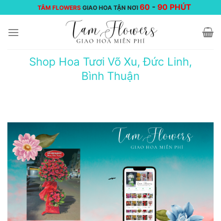
Chuyển
60
-
90 PHÚT
TÂM FLOWERS
GIAO HOA TẬN NƠI
đến
nội
dung
Shop Hoa Tươi Võ Xu, Đức Linh,
Bình Thuận