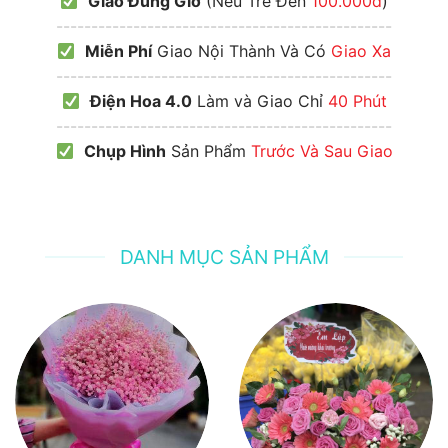
Giao Đúng Giờ
(Nếu Trễ Đền
100.000đ
)
------------------------------------------------
Miễn Phí
Giao Nội Thành Và Có
Giao Xa
------------------------------------------------
Điện Hoa 4.0
Làm và Giao Chỉ
40 Phút
------------------------------------------------
Chụp Hình
Sản Phẩm
Trước Và Sau Giao
DANH MỤC SẢN PHẨM