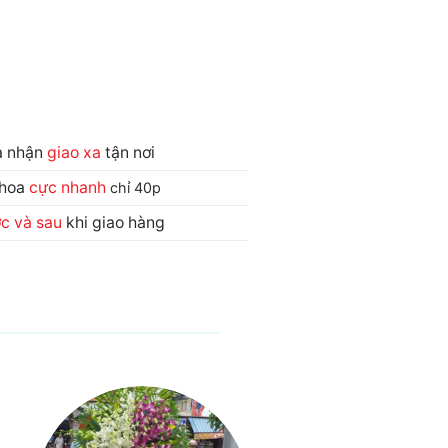
và nhận
giao xa
tận nơi
 hoa
cực nhanh
chỉ 40p
ớc và sau
khi giao hàng