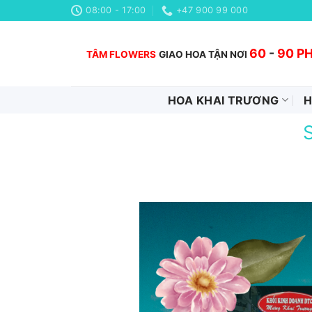
Chuyển
08:00 - 17:00
+47 900 99 000
đến
nội
60
-
90 P
TÂM FLOWERS
GIAO HOA TẬN NƠI
dung
HOA KHAI TRƯƠNG
H