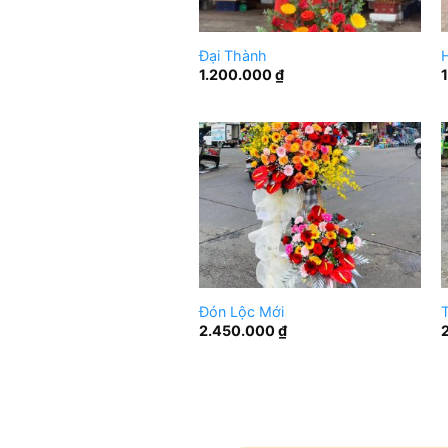
Đại Thành
1.200.000
₫
Đón Lộc Mới
T
2.450.000
₫