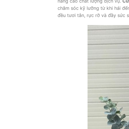
nâng cao chất lượng dịch vụ.
Cử
chăm sóc kỹ lưỡng từ khi hái đế
đều tươi tắn, rực rỡ và đầy sức 