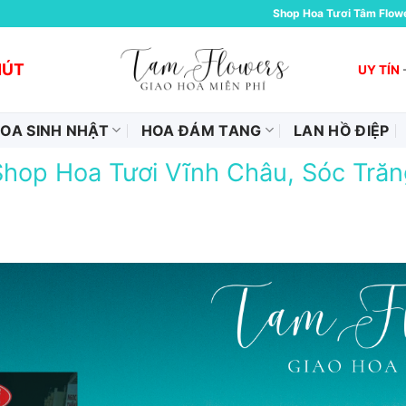
Shop Hoa Tươi Tâm Flow
HÚT
UY TÍN
OA SINH NHẬT
HOA ĐÁM TANG
LAN HỒ ĐIỆP
Shop Hoa Tươi Vĩnh Châu, Sóc Trăn