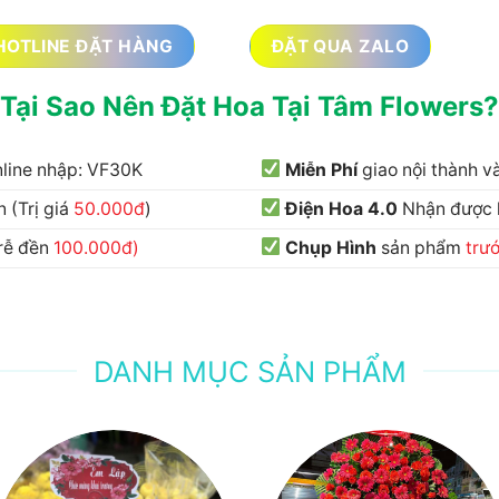
HOTLINE ĐẶT HÀNG
ĐẶT QUA ZALO
Tại Sao Nên Đặt Hoa Tại Tâm Flowers?
nline nhập: VF30K
Miễn Phí
giao nội thành 
 (Trị giá
50.000đ
)
Điện Hoa 4.0
Nhận được
trễ đền
100.000đ)
Chụp Hình
sản phẩm
trư
DANH MỤC SẢN PHẨM