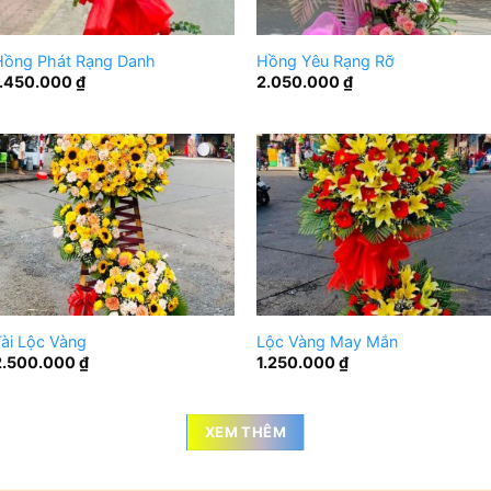
Hồng Phát Rạng Danh
Hồng Yêu Rạng Rỡ
1.450.000
₫
2.050.000
₫
ài Lộc Vàng
Lộc Vàng May Mắn
2.500.000
₫
1.250.000
₫
XEM THÊM