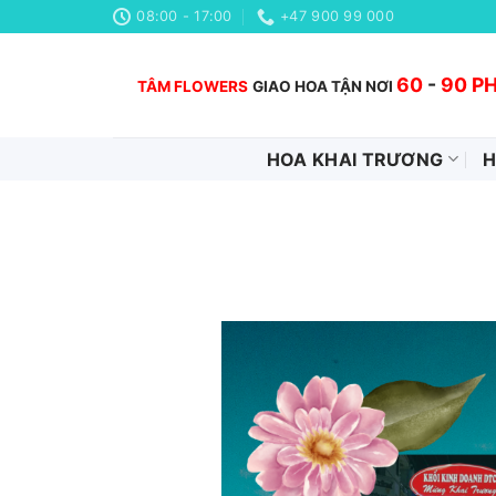
Chuyển
08:00 - 17:00
+47 900 99 000
đến
nội
60
-
90 P
TÂM FLOWERS
GIAO HOA TẬN NƠI
dung
HOA KHAI TRƯƠNG
H