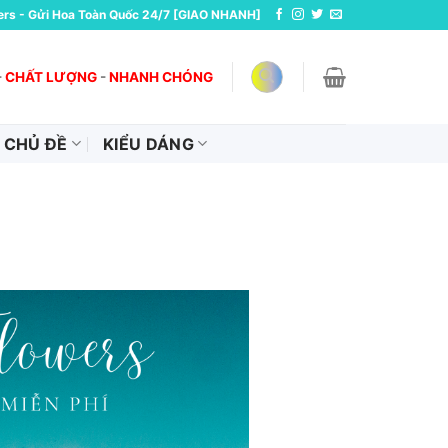
ers - Gửi Hoa Toàn Quốc 24/7 [GIAO NHANH]
-
CHẤT LƯỢNG
-
NHANH CHÓNG
CHỦ ĐỀ
KIỂU DÁNG