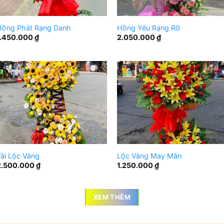
Hồng Phát Rạng Danh
Hồng Yêu Rạng Rỡ
1.450.000
₫
2.050.000
₫
ài Lộc Vàng
Lộc Vàng May Mắn
2.500.000
₫
1.250.000
₫
XEM THÊM