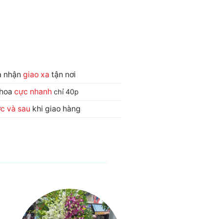
và nhận
giao xa
tận nơi
 hoa
cực nhanh
chỉ 40p
ớc và sau
khi giao hàng