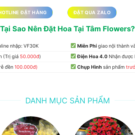
HOTLINE ĐẶT HÀNG
ĐẶT QUA ZALO
Tại Sao Nên Đặt Hoa Tại Tâm Flowers?
nline nhập: VF30K
Miễn Phí
giao nội thành 
 (Trị giá
50.000đ
)
Điện Hoa 4.0
Nhận được
trễ đền
100.000đ)
Chụp Hình
sản phẩm
trư
DANH MỤC SẢN PHẨM