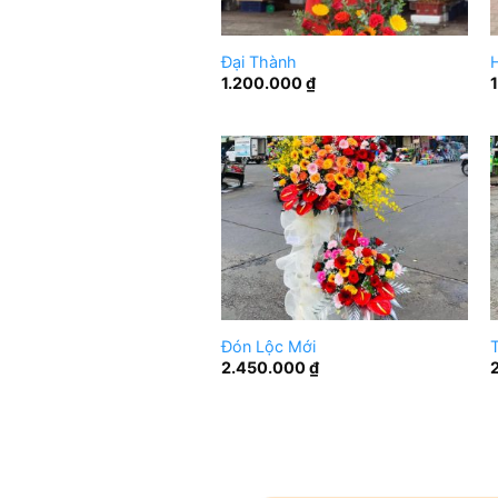
Đại Thành
1.200.000
₫
Đón Lộc Mới
T
2.450.000
₫