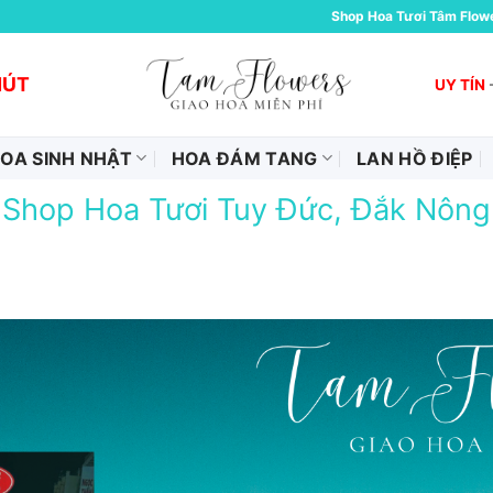
Shop Hoa Tươi Tâm Flow
HÚT
UY TÍN
OA SINH NHẬT
HOA ĐÁM TANG
LAN HỒ ĐIỆP
Shop Hoa Tươi Tuy Đức, Đắk Nông