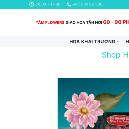
Chuyển
08:00 - 17:00
+47 900 99 000
đến
nội
60
-
90 P
TÂM FLOWERS
GIAO HOA TẬN NƠI
dung
HOA KHAI TRƯƠNG
H
Shop H