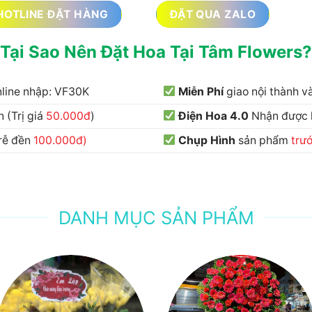
HOTLINE ĐẶT HÀNG
ĐẶT QUA ZALO
Tại Sao Nên Đặt Hoa Tại Tâm Flowers?
nline nhập: VF30K
Miễn Phí
giao nội thành 
 (Trị giá
50.000đ
)
Điện Hoa 4.0
Nhận được
trễ đền
100.000đ)
Chụp Hình
sản phẩm
trư
DANH MỤC SẢN PHẨM