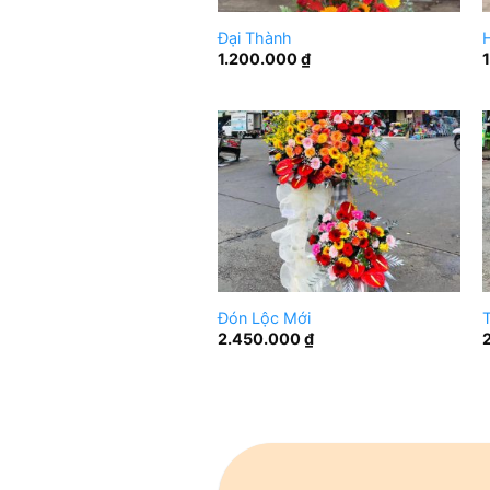
Đại Thành
1.200.000
₫
Đón Lộc Mới
T
2.450.000
₫