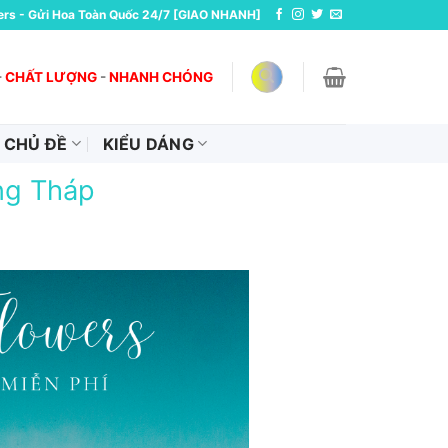
ers - Gửi Hoa Toàn Quốc 24/7 [GIAO NHANH]
-
CHẤT LƯỢNG
-
NHANH CHÓNG
CHỦ ĐỀ
KIỂU DÁNG
ng Tháp