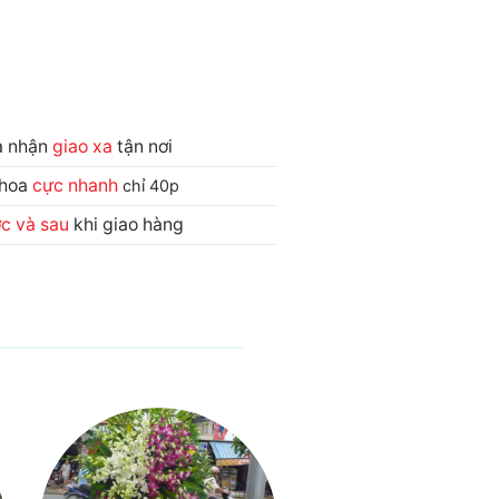
và nhận
giao xa
tận nơi
 hoa
cực nhanh
chỉ 40p
ớc và sau
khi giao hàng