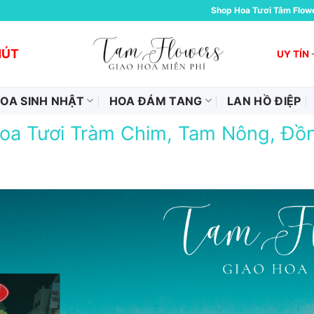
Shop Hoa Tươi Tâm Flow
HÚT
UY TÍN
OA SINH NHẬT
HOA ĐÁM TANG
LAN HỒ ĐIỆP
oa Tươi Tràm Chim, Tam Nông, Đồ