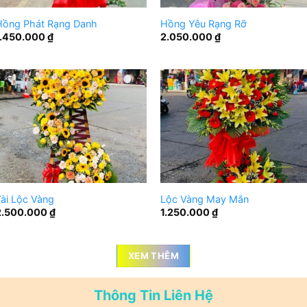
Hồng Phát Rạng Danh
Hồng Yêu Rạng Rỡ
1.450.000
₫
2.050.000
₫
ài Lộc Vàng
Lộc Vàng May Mắn
2.500.000
₫
1.250.000
₫
XEM THÊM
Thông Tin Liên Hệ