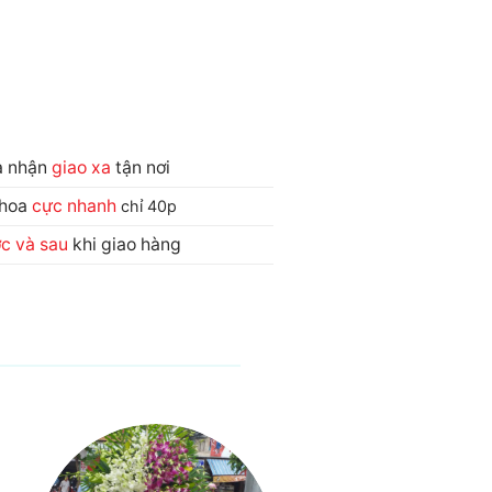
và nhận
giao xa
tận nơi
 hoa
cực nhanh
chỉ 40p
ớc và sau
khi giao hàng