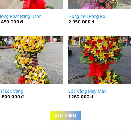
Hồng Phát Rạng Danh
Hồng Yêu Rạng Rỡ
1.450.000
₫
2.050.000
₫
ài Lộc Vàng
Lộc Vàng May Mắn
2.500.000
₫
1.250.000
₫
XEM THÊM