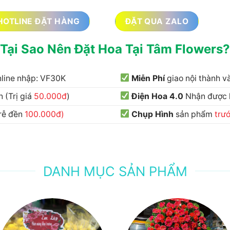
HOTLINE ĐẶT HÀNG
ĐẶT QUA ZALO
Tại Sao Nên Đặt Hoa Tại Tâm Flowers?
nline nhập: VF30K
Miễn Phí
giao nội thành 
 (Trị giá
50.000đ
)
Điện Hoa 4.0
Nhận được
trễ đền
100.000đ)
Chụp Hình
sản phẩm
trư
DANH MỤC SẢN PHẨM