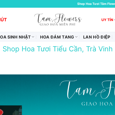
Shop Hoa Tươi Tâm Flow
HÚT
UY TÍN
OA SINH NHẬT
HOA ĐÁM TANG
LAN HỒ ĐIỆP
Shop Hoa Tươi Tiểu Cần, Trà Vinh