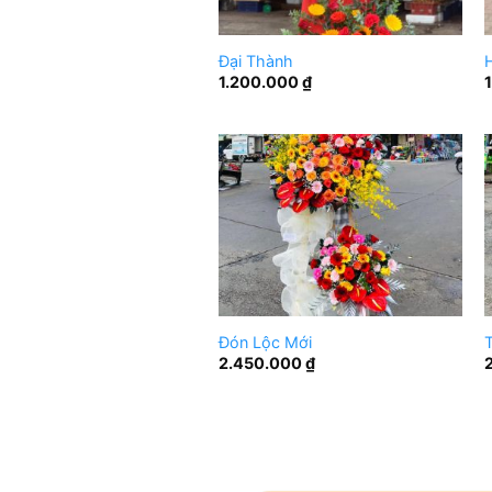
Đại Thành
1.200.000
₫
Đón Lộc Mới
T
2.450.000
₫