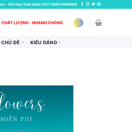
ers - Gửi Hoa Toàn Quốc 24/7 [GIAO NHANH]
-
CHẤT LƯỢNG
-
NHANH CHÓNG
CHỦ ĐỀ
KIỂU DÁNG