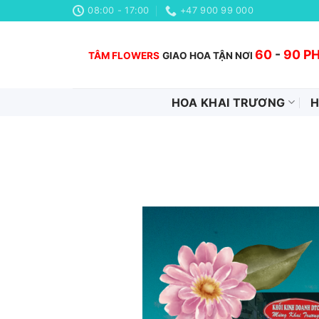
Chuyển
08:00 - 17:00
+47 900 99 000
đến
nội
60
-
90 P
TÂM FLOWERS
GIAO HOA TẬN NƠI
dung
HOA KHAI TRƯƠNG
H