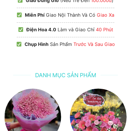
Giao Đúng Giờ
(Nếu Trễ Đền
100.000đ
)
------------------------------------------------
Miễn Phí
Giao Nội Thành Và Có
Giao Xa
------------------------------------------------
Điện Hoa 4.0
Làm và Giao Chỉ
40 Phút
------------------------------------------------
Chụp Hình
Sản Phẩm
Trước Và Sau Giao
DANH MỤC SẢN PHẨM