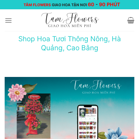
Chuyển
60
-
90 PHÚT
TÂM FLOWERS
GIAO HOA TẬN NƠI
đến
nội
dung
Shop Hoa Tươi Thông Nông, Hà
Quảng, Cao Bằng