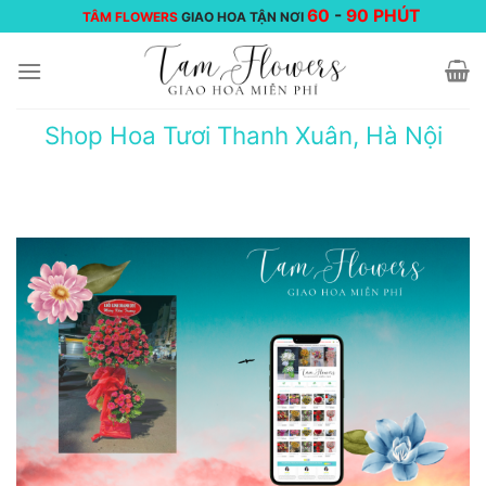
Chuyển
60
-
90 PHÚT
TÂM FLOWERS
GIAO HOA TẬN NƠI
đến
nội
dung
Shop Hoa Tươi Thanh Xuân, Hà Nội