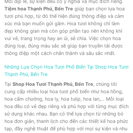
Mỗi dịp lễ, sự kiện đều có ý nghĩa và mục đích riêng.
Tiệm hoa Thạnh Phú, Bến Tre
giúp bạn chọn lựa hoa
tươi phù hợp, từ đó thể hiện đúng thông điệp và cảm
xúc mà bạn muốn gửi gắm. Hoa tươi không chỉ làm
đẹp không gian mà còn góp phần tạo nên không khí
vui vẻ, trang trọng hay an ủi, sẻ chia. Việc chọn hoa
đúng loại, đúng màu sắc sẽ giúp bạn truyền tải được
thông điệp một cách chân thành và sâu sắc nhất.
Những Lựa Chọn Hoa Tươi Phổ Biến Tại Shop Hoa Tươi
Thạnh Phú, Bến Tre
Tại
Shop Hoa Tươi Thạnh Phú, Bến Tre
, chúng tôi
cung cấp nhiều loại hoa tươi phổ biến như hoa hồng,
hoa cẩm chướng, hoa ly, hoa tulip, hoa lan,… Mỗi loại
hoa đều có vẻ đẹp riêng và phù hợp với từng mục đích
sử dụng khác nhau. Bạn có thể lựa chọn từ những bó
hoa đơn giản, thanh lịch cho đến các thiết kế hoa phức
tạp, đầy nghệ thuật để phù hợp với mọi sự kiện và nhu