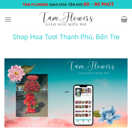
Chuyển
60
-
90 PHÚT
TÂM FLOWERS
GIAO HOA TẬN NƠI
đến
nội
dung
Shop Hoa Tươi Thạnh Phú, Bến Tre