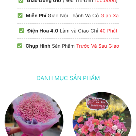
Giao Đúng Giờ
(Nếu Trễ Đền
100.000đ
)
------------------------------------------------
Miễn Phí
Giao Nội Thành Và Có
Giao Xa
------------------------------------------------
Điện Hoa 4.0
Làm và Giao Chỉ
40 Phút
------------------------------------------------
Chụp Hình
Sản Phẩm
Trước Và Sau Giao
DANH MỤC SẢN PHẨM