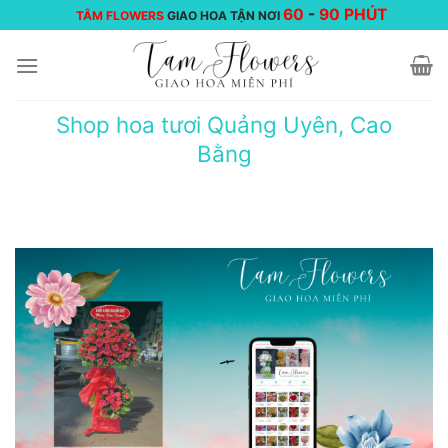
Chuyển
60
-
90 PHÚT
TÂM FLOWERS
GIAO HOA TẬN NƠI
đến
nội
dung
Shop hoa tươi Quảng Uyên, Cao
Bằng