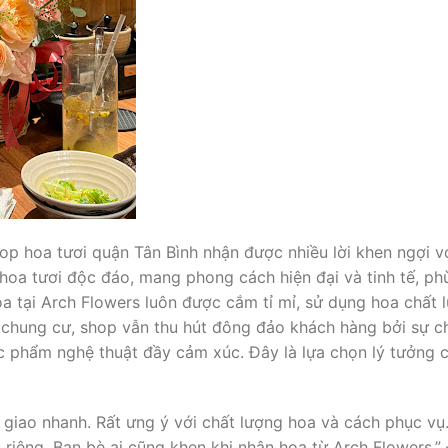
op hoa tươi quận Tân Bình nhận được nhiều lời khen ngợi vớ
a tươi độc đáo, mang phong cách hiện đại và tinh tế, phù 
a tại Arch Flowers luôn được cắm tỉ mỉ, sử dụng hoa chất
 chung cư, shop vẫn thu hút đông đảo khách hàng bởi sự c
c phẩm nghệ thuật đầy cảm xúc. Đây là lựa chọn lý tưởng c
giao nhanh. Rất ưng ý với chất lượng hoa và cách phục v
gu riêng. Bạn bè ai cũng khen khi nhận hoa từ Arch Flowers