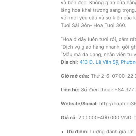
và bền đẹp. Không gian cửa hàng
lẵng hoa khai trương sang trọng.
với mọi yêu cầu và sự kiện của 
Tuơi Sài Gòn- Hoa Tươi 360.
“Hoa ở đây luôn tươi rói, cắm r
“Dịch vụ giao hàng nhanh, gói g
“Mẫu mã đa dạng, nhân viên tư vấ
Địa chỉ:
413 Đ. Lê Văn Sỹ, Phườn
Giờ mở cửa:
Thứ 2-6: 07:00–22:0
Liên hệ:
Số điện thoại: +84 977
Website/Social:
http://hoatuoi3
Giá cả:
200.000-400.000 VNĐ, tù
Ưu điểm:
Lượng đánh giá rất 