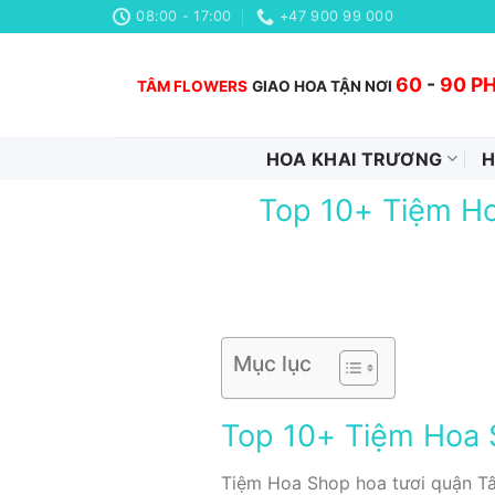
Chuyển
08:00 - 17:00
+47 900 99 000
đến
nội
60
-
90 P
TÂM FLOWERS
GIAO HOA TẬN NƠI
dung
HOA KHAI TRƯƠNG
H
Top 10+ Tiệm Ho
Mục lục
Top 10+ Tiệm Hoa S
Tiệm Hoa Shop hoa tươi quận Tân