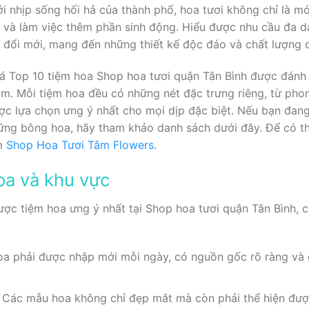
i nhịp sống hối hả của thành phố, hoa tươi không chỉ là m
và làm việc thêm phần sinh động. Hiểu được nhu cầu đa dạ
đổi mới, mang đến những thiết kế độc đáo và chất lượng d
á Top 10 tiệm hoa Shop hoa tươi quận Tân Bình được đánh 
âm. Mỗi tiệm hoa đều có những nét đặc trưng riêng, từ phon
c lựa chọn ưng ý nhất cho mọi dịp đặc biệt. Nếu bạn đang 
ững bông hoa, hãy tham khảo danh sách dưới đây. Để có t
ăm
Shop Hoa Tươi Tâm Flowers
.
oa và khu vực
ợc tiệm hoa ưng ý nhất tại Shop hoa tươi quận Tân Bình, c
Hoa phải được nhập mới mỗi ngày, có nguồn gốc rõ ràng và g
: Các mẫu hoa không chỉ đẹp mắt mà còn phải thể hiện được