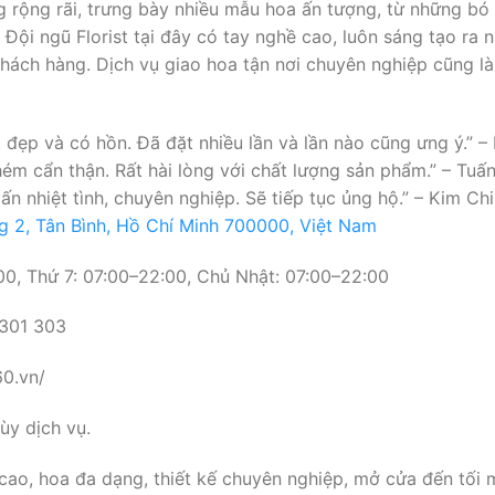
 rộng rãi, trưng bày nhiều mẫu hoa ấn tượng, từ những bó 
 Đội ngũ Florist tại đây có tay nghề cao, luôn sáng tạo ra
khách hàng. Dịch vụ giao hoa tận nơi chuyên nghiệp cũng 
ất đẹp và có hồn. Đã đặt nhiều lần và lần nào cũng ưng ý.”
hém cẩn thận. Rất hài lòng với chất lượng sản phẩm.” – Tu
n nhiệt tình, chuyên nghiệp. Sẽ tiếp tục ủng hộ.” – Kim C
g 2, Tân Bình, Hồ Chí Minh 700000, Việt Nam
0, Thứ 7: 07:00–22:00, Chủ Nhật: 07:00–22:00
 301 303
60.vn/
y dịch vụ.
cao, hoa đa dạng, thiết kế chuyên nghiệp, mở cửa đến tối 