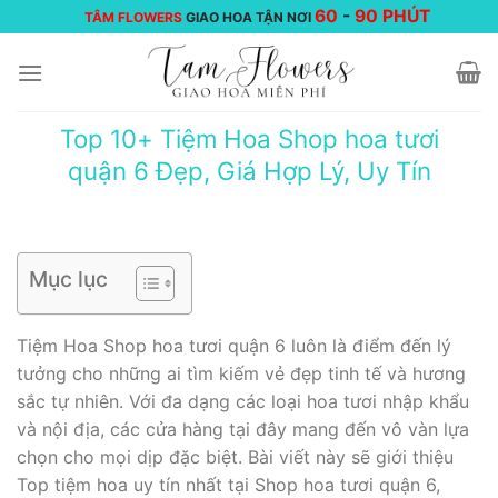
Chuyển
60
-
90 PHÚT
TÂM FLOWERS
GIAO HOA TẬN NƠI
đến
nội
dung
Top 10+ Tiệm Hoa Shop hoa tươi
quận 6 Đẹp, Giá Hợp Lý, Uy Tín
Mục lục
Tiệm Hoa Shop hoa tươi quận 6 luôn là điểm đến lý
tưởng cho những ai tìm kiếm vẻ đẹp tinh tế và hương
sắc tự nhiên. Với đa dạng các loại hoa tươi nhập khẩu
và nội địa, các cửa hàng tại đây mang đến vô vàn lựa
chọn cho mọi dịp đặc biệt. Bài viết này sẽ giới thiệu
Top tiệm hoa uy tín nhất tại Shop hoa tươi quận 6,