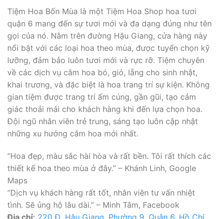
Tiệm Hoa Bốn Mùa là một Tiệm Hoa Shop hoa tươi
quận 6 mang đến sự tươi mới và đa dạng đúng như tên
gọi của nó. Nằm trên đường Hậu Giang, cửa hàng này
nổi bật với các loại hoa theo mùa, được tuyển chọn kỹ
lưỡng, đảm bảo luôn tươi mới và rực rỡ. Tiệm chuyên
về các dịch vụ cắm hoa bó, giỏ, lẵng cho sinh nhật,
khai trương, và đặc biệt là hoa trang trí sự kiện. Không
gian tiệm được trang trí ấm cúng, gần gũi, tạo cảm
giác thoải mái cho khách hàng khi đến lựa chọn hoa.
Đội ngũ nhân viên trẻ trung, sáng tạo luôn cập nhật
những xu hướng cắm hoa mới nhất.
“Hoa đẹp, màu sắc hài hòa và rất bền. Tôi rất thích các
thiết kế hoa theo mùa ở đây.” – Khánh Linh, Google
Maps
“Dịch vụ khách hàng rất tốt, nhân viên tư vấn nhiệt
tình. Sẽ ủng hộ lâu dài.” – Minh Tâm, Facebook
Địa chỉ:
220 Đ. Hậu Giang, Phường 9, Quận 6, Hồ Chí