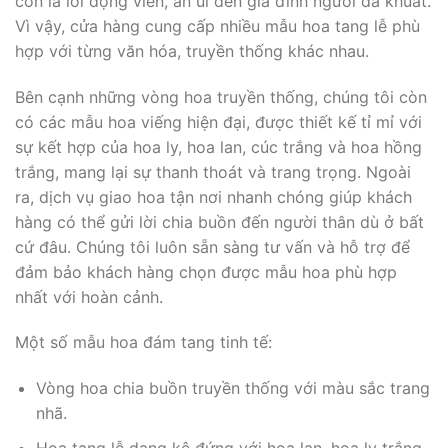
còn là lời động viên, an ủi đến gia đình người đã khuất.
Vì vậy, cửa hàng cung cấp nhiều mẫu hoa tang lễ phù
hợp với từng văn hóa, truyền thống khác nhau.
Bên cạnh những vòng hoa truyền thống, chúng tôi còn
có các mẫu hoa viếng hiện đại, được thiết kế tỉ mỉ với
sự kết hợp của hoa ly, hoa lan, cúc trắng và hoa hồng
trắng, mang lại sự thanh thoát và trang trọng. Ngoài
ra, dịch vụ giao hoa tận nơi nhanh chóng giúp khách
hàng có thể gửi lời chia buồn đến người thân dù ở bất
cứ đâu. Chúng tôi luôn sẵn sàng tư vấn và hỗ trợ để
đảm bảo khách hàng chọn được mẫu hoa phù hợp
nhất với hoàn cảnh.
Một số mẫu hoa đám tang tinh tế:
Vòng hoa chia buồn truyền thống với màu sắc trang
nhã.
Hoa tang lễ dạng kệ đứng với hoa lan, hoa ly trắng