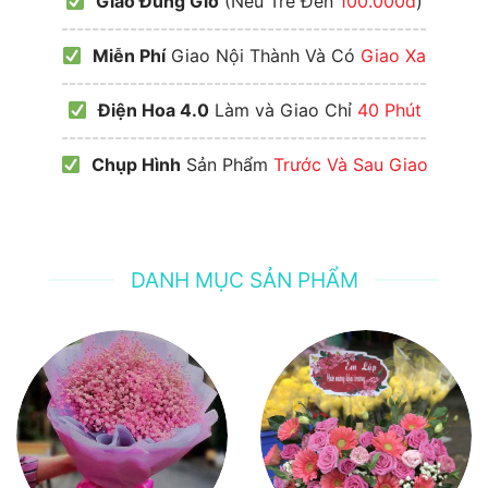
Giao Đúng Giờ
(Nếu Trễ Đền
100.000đ
)
------------------------------------------------
Miễn Phí
Giao Nội Thành Và Có
Giao Xa
------------------------------------------------
Điện Hoa 4.0
Làm và Giao Chỉ
40 Phút
------------------------------------------------
Chụp Hình
Sản Phẩm
Trước Và Sau Giao
DANH MỤC SẢN PHẨM