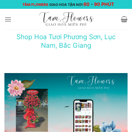
Chuyển
60
-
90 PHÚT
TÂM FLOWERS
GIAO HOA TẬN NƠI
đến
nội
dung
Shop Hoa Tươi Phương Sơn, Lục
Nam, Bắc Giang