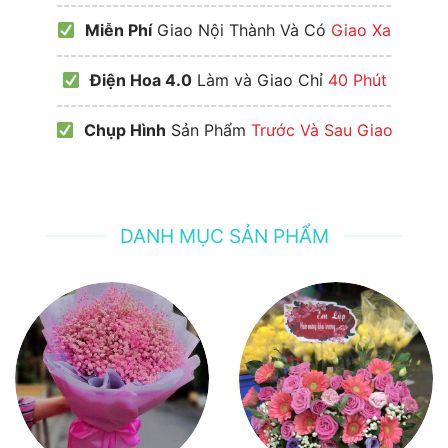
------------------------------------------------
Miễn Phí
Giao Nội Thành Và Có
Giao Xa
------------------------------------------------
Điện Hoa 4.0
Làm và Giao Chỉ
40 Phút
------------------------------------------------
Chụp Hình
Sản Phẩm
Trước Và Sau Giao
DANH MỤC SẢN PHẨM