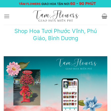
Chuyển
60
-
90 PHÚT
TÂM FLOWERS
GIAO HOA TẬN NƠI
đến
nội
dung
Shop Hoa Tươi Phước Vĩnh, Phú
Giáo, Bình Dương