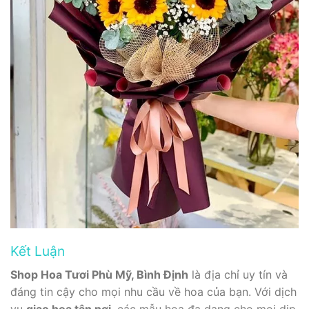
Kết Luận
Shop Hoa Tươi Phù Mỹ, Bình Định
là địa chỉ uy tín và
đáng tin cậy cho mọi nhu cầu về hoa của bạn. Với dịch
vụ
giao hoa tận nơi
, các mẫu hoa đa dạng cho mọi dịp