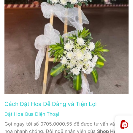
Cách Đặt Hoa Dễ Dàng và Tiện Lợi
Đặt Hoa Qua Điện Thoại
Gọi ngay tới số 0705.0000.55 để được tư vấn và đặt
hoa nhanh chóng. Đội ngũ nhân viên của
Shop Hoa