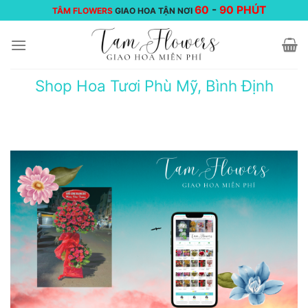
Chuyển
60
-
90 PHÚT
TÂM FLOWERS
GIAO HOA TẬN NƠI
đến
nội
dung
Shop Hoa Tươi Phù Mỹ, Bình Định