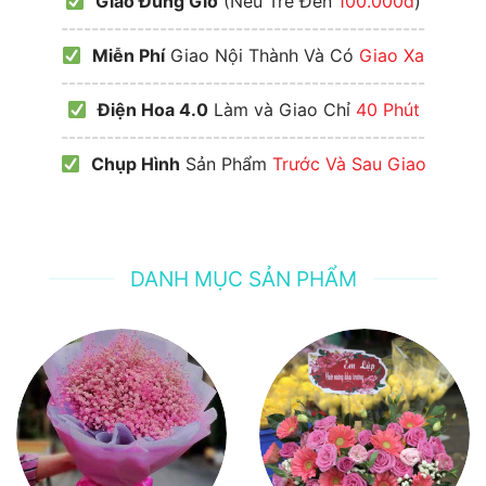
Giao Đúng Giờ
(Nếu Trễ Đền
100.000đ
)
------------------------------------------------
Miễn Phí
Giao Nội Thành Và Có
Giao Xa
------------------------------------------------
Điện Hoa 4.0
Làm và Giao Chỉ
40 Phút
------------------------------------------------
Chụp Hình
Sản Phẩm
Trước Và Sau Giao
DANH MỤC SẢN PHẨM