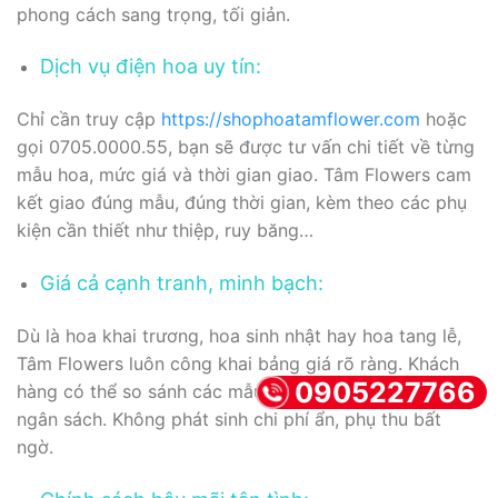
phong cách sang trọng, tối giản.
Dịch vụ điện hoa uy tín:
Chỉ cần truy cập
https://shophoatamflower.com
hoặc
gọi 0705.0000.55, bạn sẽ được tư vấn chi tiết về từng
mẫu hoa, mức giá và thời gian giao. Tâm Flowers cam
kết giao đúng mẫu, đúng thời gian, kèm theo các phụ
kiện cần thiết như thiệp, ruy băng…
Giá cả cạnh tranh, minh bạch:
Dù là hoa khai trương, hoa sinh nhật hay hoa tang lễ,
Tâm Flowers luôn công khai bảng giá rõ ràng. Khách
0905227766
hàng có thể so sánh các mẫu, chọn mức giá phù hợp
ngân sách. Không phát sinh chi phí ẩn, phụ thu bất
ngờ.