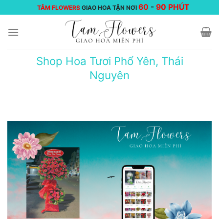
Chuyển
60
-
90 PHÚT
TÂM FLOWERS
GIAO HOA TẬN NƠI
đến
nội
dung
Shop Hoa Tươi Phổ Yên, Thái
Nguyên