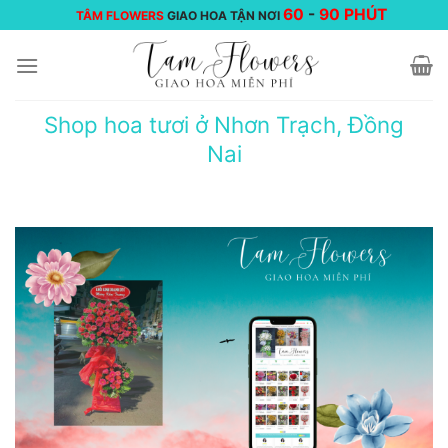
Chuyển
60
-
90 PHÚT
TÂM FLOWERS
GIAO HOA TẬN NƠI
đến
nội
dung
Shop hoa tươi ở Nhơn Trạch, Đồng
Nai