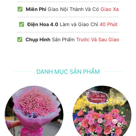
------------------------------------------------
Miễn Phí
Giao Nội Thành Và Có
Giao Xa
------------------------------------------------
Điện Hoa 4.0
Làm và Giao Chỉ
40 Phút
------------------------------------------------
Chụp Hình
Sản Phẩm
Trước Và Sau Giao
DANH MỤC SẢN PHẨM