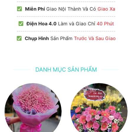
------------------------------------------------
Miễn Phí
Giao Nội Thành Và Có
Giao Xa
------------------------------------------------
Điện Hoa 4.0
Làm và Giao Chỉ
40 Phút
------------------------------------------------
Chụp Hình
Sản Phẩm
Trước Và Sau Giao
DANH MỤC SẢN PHẨM