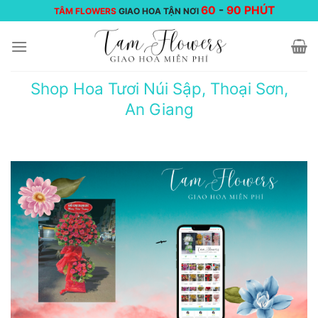
Chuyển
60
-
90 PHÚT
TÂM FLOWERS
GIAO HOA TẬN NƠI
đến
nội
dung
Shop Hoa Tươi Núi Sập, Thoại Sơn,
An Giang