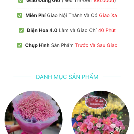
Giao Đúng Giờ
(Nếu Trễ Đền
100.000đ
)
------------------------------------------------
Miễn Phí
Giao Nội Thành Và Có
Giao Xa
------------------------------------------------
Điện Hoa 4.0
Làm và Giao Chỉ
40 Phút
------------------------------------------------
Chụp Hình
Sản Phẩm
Trước Và Sau Giao
DANH MỤC SẢN PHẨM