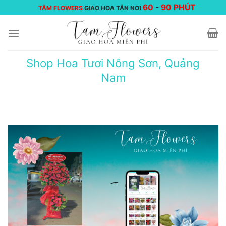
Chuyển
60
-
90 PHÚT
TÂM FLOWERS
GIAO HOA TẬN NƠI
đến
nội
dung
Shop Hoa Tươi Nông Sơn, Quảng
Nam