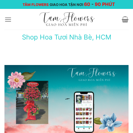
Chuyển
60
-
90 PHÚT
TÂM FLOWERS
GIAO HOA TẬN NƠI
đến
nội
dung
Shop Hoa Tươi Nhà Bè, HCM