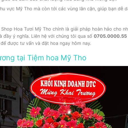
khu vực Mỹ Tho mà còn tới các vùng lân cận, giúp bạn dễ d
ại Shop Hoa Tươi Mỹ Tho chính là giải pháp hoàn hảo cho 
đầy ý nghĩa. Liên hệ với chúng tôi qua số
0705.0000.55
để được tư vấn và đặt hoa ngay hôm nay.
ương tại Tiệm hoa Mỹ Tho