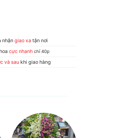
và nhận
giao xa
tận nơi
 hoa
cực nhanh
chỉ 40p
ớc và sau
khi giao hàng