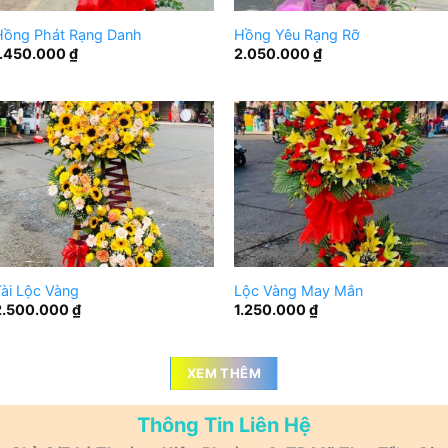
Hồng Phát Rạng Danh
Hồng Yêu Rạng Rỡ
1.450.000
₫
2.050.000
₫
ài Lộc Vàng
Lộc Vàng May Mắn
2.500.000
₫
1.250.000
₫
XEM THÊM
Thông Tin Liên Hệ