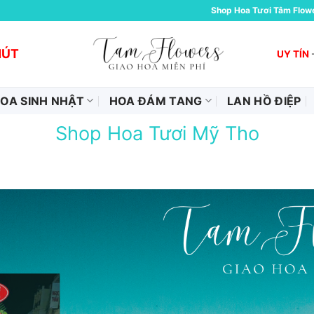
Shop Hoa Tươi Tâm Flow
HÚT
UY TÍN
OA SINH NHẬT
HOA ĐÁM TANG
LAN HỒ ĐIỆP
Shop Hoa Tươi Mỹ Tho