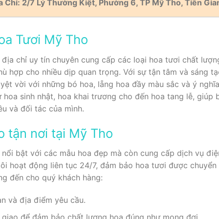
a Chỉ: 2/7 Lý Thường Kiệt, Phường 6, TP Mỹ Tho, Tiền Gia
Hoa Tươi Mỹ Tho
ịa chỉ uy tín chuyên cung cấp các loại hoa tươi chất lượng
 hợp cho nhiều dịp quan trọng. Với sự tận tâm và sáng tạ
yệt vời với những bó hoa, lẵng hoa đầy màu sắc và ý nghĩa
 hoa sinh nhật, hoa khai trương cho đến hoa tang lễ, giúp 
êu và đối tác của mình.
o tận nơi tại Mỹ Tho
nổi bật với các mẫu hoa đẹp mà còn cung cấp dịch vụ điện
 tôi hoạt động liên tục 24/7, đảm bảo hoa tươi được chuyển
ng đến cho quý khách hàng:
an và địa điểm yêu cầu.
i giao để đảm bảo chất lượng hoa đúng như mong đợi.