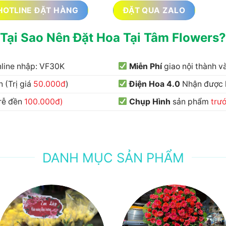
HOTLINE ĐẶT HÀNG
ĐẶT QUA ZALO
Tại Sao Nên Đặt Hoa Tại Tâm Flowers?
nline nhập: VF30K
Miễn Phí
giao nội thành 
 (Trị giá
50.000đ
)
Điện Hoa 4.0
Nhận được
trễ đền
100.000đ)
Chụp Hình
sản phẩm
trư
DANH MỤC SẢN PHẨM