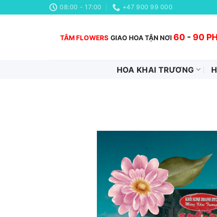
Chuyển
08:00 - 17:00
+47 900 99 000
đến
nội
60
-
90 P
TÂM FLOWERS
GIAO HOA TẬN NƠI
dung
HOA KHAI TRƯƠNG
H