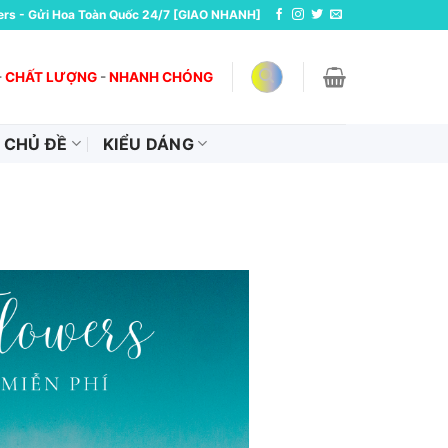
ers - Gửi Hoa Toàn Quốc 24/7 [GIAO NHANH]
-
CHẤT LƯỢNG
-
NHANH CHÓNG
CHỦ ĐỀ
KIỂU DÁNG