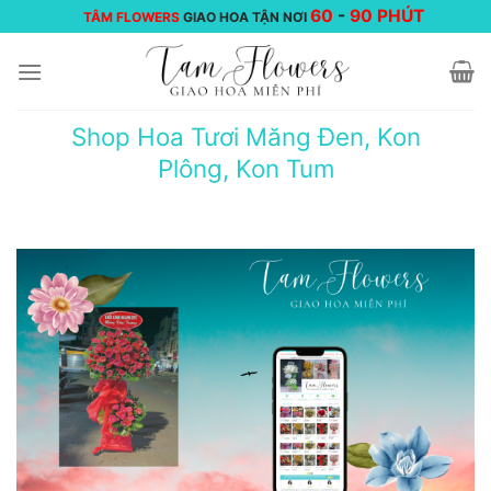
Chuyển
60
-
90 PHÚT
TÂM FLOWERS
GIAO HOA TẬN NƠI
đến
nội
dung
Shop Hoa Tươi Măng Đen, Kon
Plông, Kon Tum