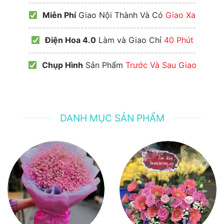
------------------------------------------------
Miễn Phí
Giao Nội Thành Và Có
Giao Xa
------------------------------------------------
Điện Hoa 4.0
Làm và Giao Chỉ
40 Phút
------------------------------------------------
Chụp Hình
Sản Phẩm
Trước Và Sau Giao
DANH MỤC SẢN PHẨM