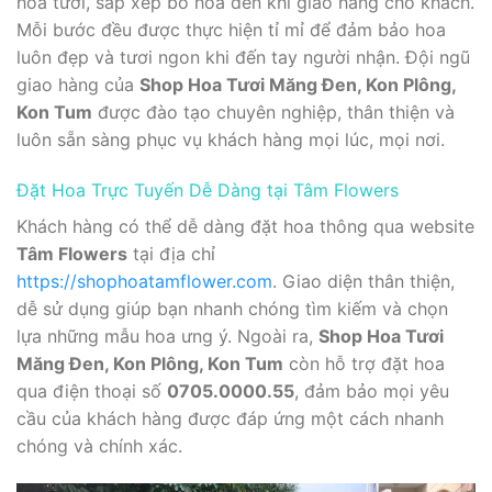
hoa tươi, sắp xếp bó hoa đến khi giao hàng cho khách.
Mỗi bước đều được thực hiện tỉ mỉ để đảm bảo hoa
luôn đẹp và tươi ngon khi đến tay người nhận. Đội ngũ
giao hàng của
Shop Hoa Tươi Măng Đen, Kon Plông,
Kon Tum
được đào tạo chuyên nghiệp, thân thiện và
luôn sẵn sàng phục vụ khách hàng mọi lúc, mọi nơi.
Đặt Hoa Trực Tuyến Dễ Dàng tại Tâm Flowers
Khách hàng có thể dễ dàng đặt hoa thông qua website
Tâm Flowers
tại địa chỉ
https://shophoatamflower.com
. Giao diện thân thiện,
dễ sử dụng giúp bạn nhanh chóng tìm kiếm và chọn
lựa những mẫu hoa ưng ý. Ngoài ra,
Shop Hoa Tươi
Măng Đen, Kon Plông, Kon Tum
còn hỗ trợ đặt hoa
qua điện thoại số
0705.0000.55
, đảm bảo mọi yêu
cầu của khách hàng được đáp ứng một cách nhanh
chóng và chính xác.