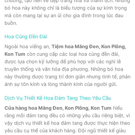
chướng, tạo nên vẻ đẹp trang nhã và thanh lịch. Những
bó hoa này không chỉ là biểu tượng của sự kính trọng
mà còn mang lại sự an ủi cho gia đình trong lúc đau
buồn.
Hoa Cúng Đền Đài
Ngoài hoa viếng an,
Tiệm hoa Măng Đen, Kon Plông,
Kon Tum
còn cung cấp các loại hoa cúng đền đài,
được lựa chọn kỹ lưỡng để phù hợp với các nghi lễ
truyền thống và văn hóa địa phương. Những bó hoa
này thường được trang trí đơn giản nhưng tinh tế, phản
ánh sự tôn kính và lòng thành kính của người gửi.
Dịch Vụ Thiết Kế Hoa Đám Tang Theo Yêu Cầu
Cửa hàng hoa Măng Đen, Kon Plông, Kon Tum
hiểu
rằng mỗi đám tang đều có những yêu cầu riêng biệt, vì
vậy dịch vụ thiết kế hoa đám tang được thực hiện theo
yêu cầu cụ thể của khách hàng. Đội ngũ thiết kế giàu