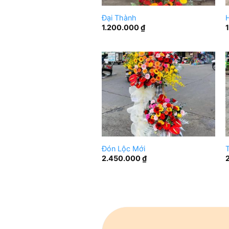
Đại Thành
1.200.000
₫
Đón Lộc Mới
T
2.450.000
₫