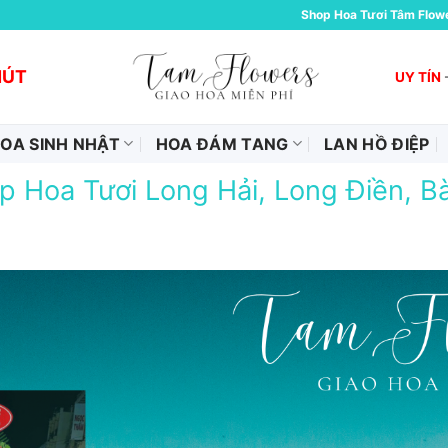
Shop Hoa Tươi Tâm Flow
HÚT
UY TÍN
OA SINH NHẬT
HOA ĐÁM TANG
LAN HỒ ĐIỆP
p Hoa Tươi Long Hải, Long Điền, Bà