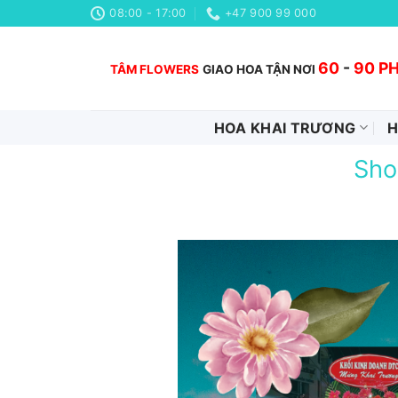
Chuyển
08:00 - 17:00
+47 900 99 000
đến
nội
60
-
90 P
TÂM FLOWERS
GIAO HOA TẬN NƠI
dung
HOA KHAI TRƯƠNG
H
Sho