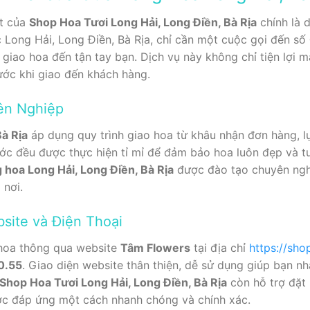
ật của
Shop Hoa Tươi Long Hải, Long Điền, Bà Rịa
chính là d
 Long Hải, Long Điền, Bà Rịa, chỉ cần một cuộc gọi đến số
 giao hoa đến tận tay bạn. Dịch vụ này không chỉ tiện lợi 
ước khi giao đến khách hàng.
ên Nghiệp
à Rịa
áp dụng quy trình giao hoa từ khâu nhận đơn hàng, l
ớc đều được thực hiện tỉ mỉ để đảm bảo hoa luôn đẹp và tư
 hoa Long Hải, Long Điền, Bà Rịa
được đào tạo chuyên nghi
 nơi.
site và Điện Thoại
hoa thông qua website
Tâm Flowers
tại địa chỉ
https://sh
0.55
. Giao diện website thân thiện, dễ sử dụng giúp bạn n
Shop Hoa Tươi Long Hải, Long Điền, Bà Rịa
còn hỗ trợ đặt 
c đáp ứng một cách nhanh chóng và chính xác.