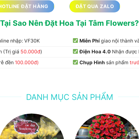
HOTLINE ĐẶT HÀNG
ĐẶT QUA ZALO
Tại Sao Nên Đặt Hoa Tại Tâm Flowers?
nline nhập: VF30K
Miễn Phí
giao nội thành 
 (Trị giá
50.000đ
)
Điện Hoa 4.0
Nhận được
trễ đền
100.000đ)
Chụp Hình
sản phẩm
trư
DANH MỤC SẢN PHẨM