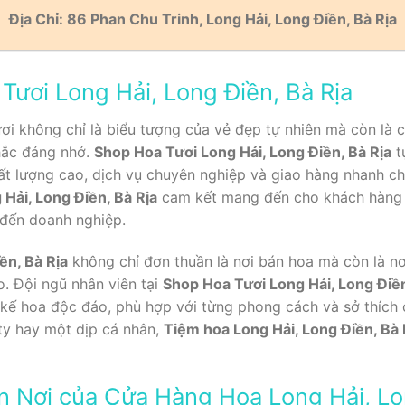
Địa Chỉ:
86 Phan Chu Trinh, Long Hải, Long Điền, Bà Rịa
ươi Long Hải, Long Điền, Bà Rịa
ơi không chỉ là biểu tượng của vẻ đẹp tự nhiên mà còn là c
hắc đáng nhớ.
Shop Hoa Tươi Long Hải, Long Điền, Bà Rịa
tự
hất lượng cao, dịch vụ chuyên nghiệp và giao hàng nhanh c
Hải, Long Điền, Bà Rịa
cam kết mang đến cho khách hàng 
 đến doanh nghiệp.
ền, Bà Rịa
không chỉ đơn thuần là nơi bán hoa mà còn là n
o. Đội ngũ nhân viên tại
Shop Hoa Tươi Long Hải, Long Điền
kế hoa độc đáo, phù hợp với từng phong cách và sở thích
 ty hay một dịp cá nhân,
Tiệm hoa Long Hải, Long Điền, Bà 
n Nơi của Cửa Hàng Hoa Long Hải, Lo