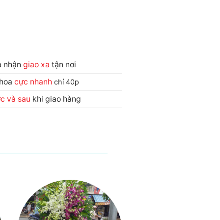
và nhận
giao xa
tận nơi
 hoa
cực nhanh
chỉ 40p
ớc và sau
khi giao hàng