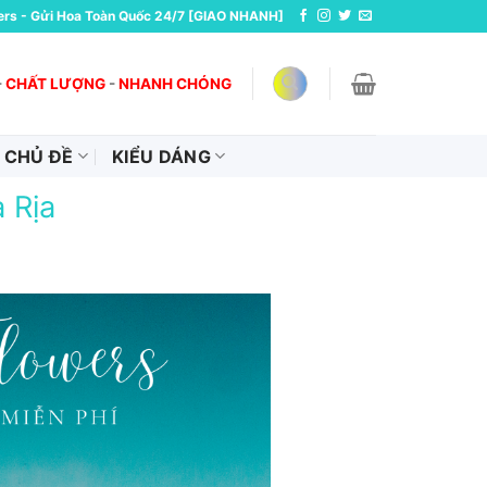
ers - Gửi Hoa Toàn Quốc 24/7 [GIAO NHANH]
-
CHẤT LƯỢNG
-
NHANH CHÓNG
CHỦ ĐỀ
KIỂU DÁNG
 Rịa