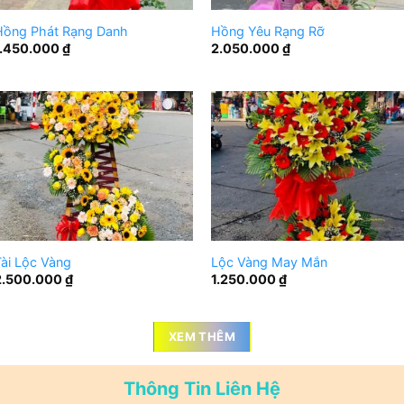
Hồng Phát Rạng Danh
Hồng Yêu Rạng Rỡ
1.450.000
₫
2.050.000
₫
ài Lộc Vàng
Lộc Vàng May Mắn
2.500.000
₫
1.250.000
₫
XEM THÊM
Thông Tin Liên Hệ