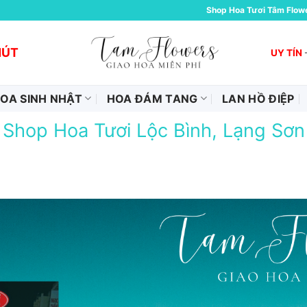
Shop Hoa Tươi Tâm Flow
HÚT
UY TÍN
OA SINH NHẬT
HOA ĐÁM TANG
LAN HỒ ĐIỆP
Shop Hoa Tươi Lộc Bình, Lạng Sơn