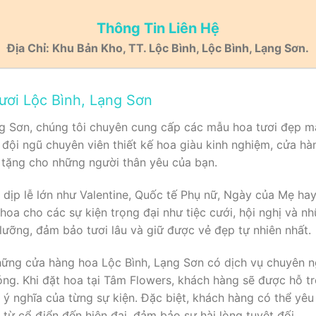
Thông Tin Liên Hệ
Địa Chỉ: Khu Bản Kho, TT. Lộc Bình, Lộc Bình, Lạng Sơn.
ươi Lộc Bình, Lạng Sơn
g Sơn, chúng tôi chuyên cung cấp các mẫu hoa tươi đẹp m
 đội ngũ chuyên viên thiết kế hoa giàu kinh nghiệm, cửa 
h tặng cho những người thân yêu của bạn.
dịp lễ lớn như Valentine, Quốc tế Phụ nữ, Ngày của Mẹ ha
oa cho các sự kiện trọng đại như tiệc cưới, hội nghị và nh
ưỡng, đảm bảo tươi lâu và giữ được vẻ đẹp tự nhiên nhất.
hững cửa hàng hoa Lộc Bình, Lạng Sơn có dịch vụ chuyên ng
óng. Khi đặt hoa tại Tâm Flowers, khách hàng sẽ được hỗ t
 ý nghĩa của từng sự kiện. Đặc biệt, khách hàng có thể yêu
từ cổ điển đến hiện đại, đảm bảo sự hài lòng tuyệt đối.