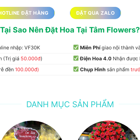
HOTLINE ĐẶT HÀNG
ĐẶT QUA ZALO
Tại Sao Nên Đặt Hoa Tại Tâm Flowers?
nline nhập: VF30K
Miễn Phí
giao nội thành 
 (Trị giá
50.000đ
)
Điện Hoa 4.0
Nhận được
trễ đền
100.000đ)
Chụp Hình
sản phẩm
trư
DANH MỤC SẢN PHẨM