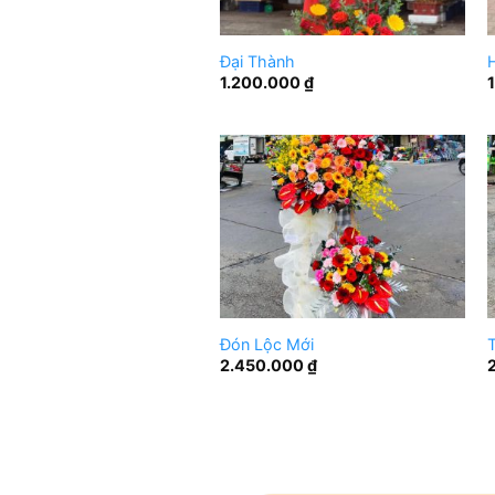
Đại Thành
1.200.000
₫
Đón Lộc Mới
T
2.450.000
₫