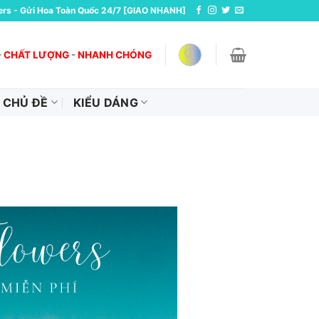
ers - Gửi Hoa Toàn Quốc 24/7 [GIAO NHANH]
-
CHẤT LƯỢNG
-
NHANH CHÓNG
CHỦ ĐỀ
KIỂU DÁNG