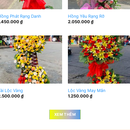
Hồng Phát Rạng Danh
Hồng Yêu Rạng Rỡ
1.450.000
₫
2.050.000
₫
ài Lộc Vàng
Lộc Vàng May Mắn
2.500.000
₫
1.250.000
₫
XEM THÊM