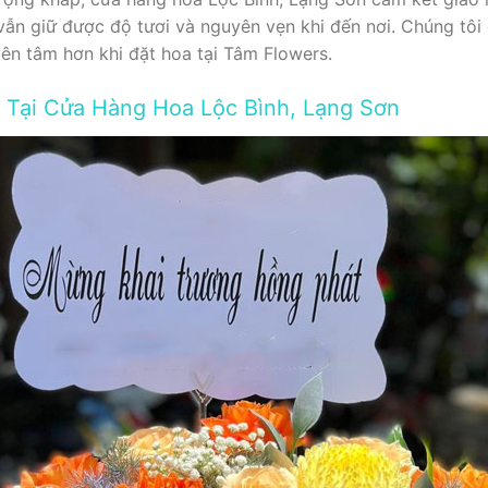
vẫn giữ được độ tươi và nguyên vẹn khi đến nơi. Chúng tôi
ên tâm hơn khi đặt hoa tại Tâm Flowers.
 Tại Cửa Hàng Hoa Lộc Bình, Lạng Sơn