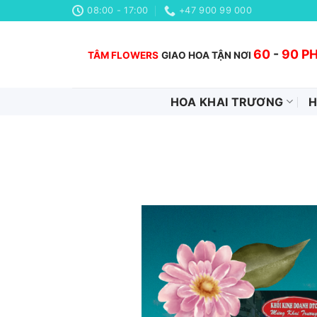
Chuyển
08:00 - 17:00
+47 900 99 000
đến
nội
60
-
90 P
TÂM FLOWERS
GIAO HOA TẬN NƠI
dung
HOA KHAI TRƯƠNG
H