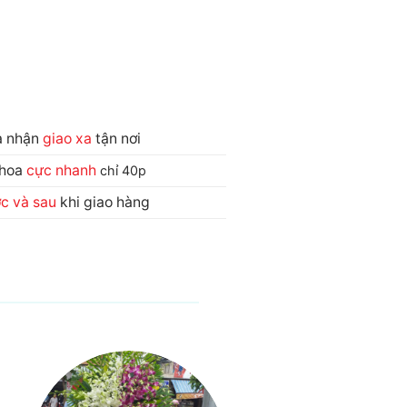
và nhận
giao xa
tận nơi
 hoa
cực nhanh
chỉ 40p
ớc và sau
khi giao hàng