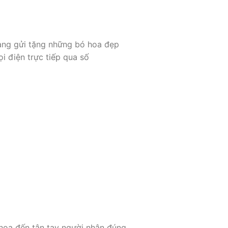
dàng gửi tặng những bó hoa đẹp
i điện trực tiếp qua số
 hoa đến tận tay người nhận đúng