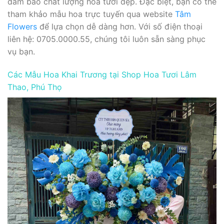
đảm bảo chất lượng hoa tươi đẹp. Đặc biệt, bạn có thể
tham khảo mẫu hoa trực tuyến qua website
Tâm
Flowers
để lựa chọn dễ dàng hơn. Với số điện thoại
liên hệ: 0705.0000.55, chúng tôi luôn sẵn sàng phục
vụ bạn.
Các Mẫu Hoa Khai Trương tại Shop Hoa Tươi Lâm
Thao, Phú Thọ