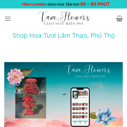
Chuyển
60
-
90 PHÚT
TÂM FLOWERS
GIAO HOA TẬN NƠI
đến
nội
dung
Shop Hoa Tươi Lâm Thao, Phú Thọ