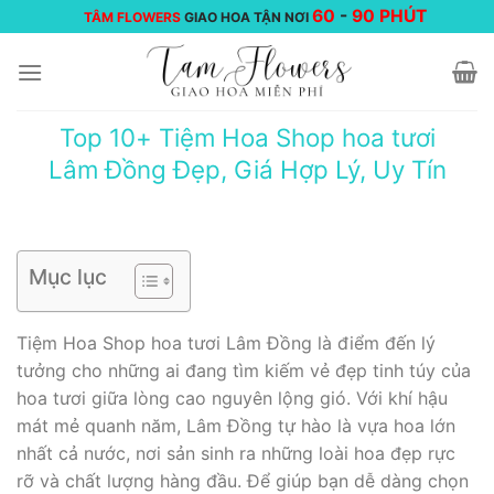
Chuyển
60
-
90 PHÚT
TÂM FLOWERS
GIAO HOA TẬN NƠI
đến
nội
dung
Top 10+ Tiệm Hoa Shop hoa tươi
Lâm Đồng Đẹp, Giá Hợp Lý, Uy Tín
Mục lục
Tiệm Hoa Shop hoa tươi Lâm Đồng là điểm đến lý
tưởng cho những ai đang tìm kiếm vẻ đẹp tinh túy của
hoa tươi giữa lòng cao nguyên lộng gió. Với khí hậu
mát mẻ quanh năm, Lâm Đồng tự hào là vựa hoa lớn
nhất cả nước, nơi sản sinh ra những loài hoa đẹp rực
rỡ và chất lượng hàng đầu. Để giúp bạn dễ dàng chọn